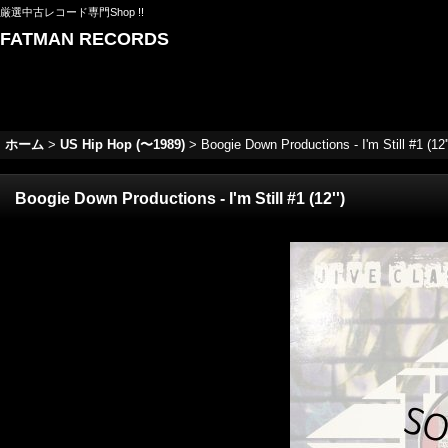
厳選中古レコード専門Shop !!
FATMAN RECORDS
ホーム
>
US Hip Hop (〜1989)
>
Boogie Down Productions - I'm Still #1 (12''
Boogie Down Productions - I'm Still #1 (12'')