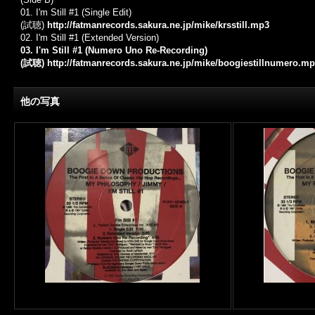
01. I'm Still #1 (Single Edit)
(試聴)
http://fatmanrecords.sakura.ne.jp/mike/krsstill.mp3
02. I'm Still #1 (Extended Version)
03. I'm Still #1 (Numero Uno Re-Recording)
(試聴)
http://fatmanrecords.sakura.ne.jp/mike/boogiestillnumero.m
他の写真