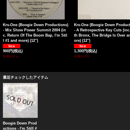
Krs-One (Boogie Down Productions)
Krs-One (Boogie Down Product
- Mix Show Power Summit 2004 (in
- A Retrospective Key Cuts (inc
c. Return Of The Boom Bap, I'm Stil
th Bronx, The Bridge Is Over 
l #1 and more) (12'')
ore) (12'')
900円
(税込)
1,300円
(税込)
在庫わずか
在庫わずか
最近チェックしたアイテム
Boogie Down Prod
uctions - I'm Still #