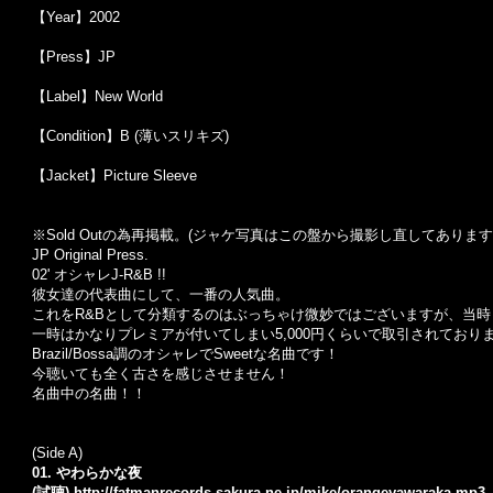
【Year】2002
【Press】JP
【Label】New World
【Condition】B (薄いスリキズ)
【Jacket】Picture Sleeve
※Sold Out
の為再掲載。
(
ジャケ写真はこの盤から撮影し直してあります
JP Original Press.
02' オシャレJ-R&B !!
彼女達の代表曲にして、一番の人気曲。
これをR&Bとして分類するのはぶっちゃけ微妙ではございますが、当時も
一時はかなりプレミアが付いてしまい5,000円くらいで取引されており
Brazil/Bossa調のオシャレでSweetな名曲です！
今聴いても全く古さを感じさせません！
名曲中の名曲！！
(Side A)
01. やわらかな夜
(試聴)
http://fatmanrecords.sakura.ne.jp/mike/orangeyawaraka.mp3