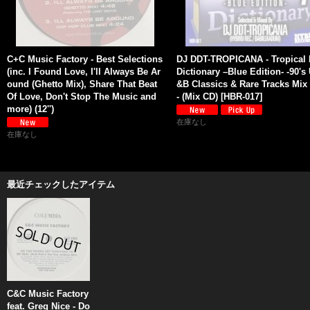
C+C Music Factory - Best Selections
DJ DDT-TROPICANA - Tropical
(inc. I Found Love, I'll Always Be Ar
Dictionary –Blue Edition- -90's
ound (Ghetto Mix), Share That Beat
&B Classics & Rare Tracks Mix 
Of Love, Don't Stop The Music and
- (Mix CD)
[
HBR-017
]
more) (12'')
在庫なし
在庫なし
最近チェックしたアイテム
C&C Music Factory
feat. Greg Nice - Do