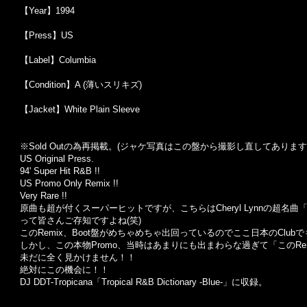
【Year】1994
【Press】US
【Label】Columbia
【Condition】A (薄いスリキズ)
【Jacket】White Plain Sleeve
※Sold Out
の為再掲載。
(
ジャケ写真はこの盤から撮影し直してあります
US Original Press.
94' Super Hit R&B !!
US Promo Only Remix !!
Very Rare !!
原曲も超が付くスーパーヒットですが、こちらはCheryl Lynnの超名曲「G
って皆さんご存知ですよね(笑)
このRemix、Boot盤がめちゃめちゃ出回っているのでここ日本のClu
しかし、この本物Promo、当時はあまりにも出まわらな過ぎて「このRe
未だに全く見かけません！！
絶対にこの機会に！！
DJ DDT-Tropicana「Tropical R&B Dictionary -Blue-」に収録。