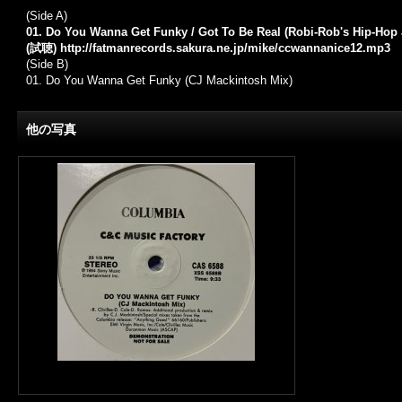
(Side A)
01. Do You Wanna Get Funky / Got To Be Real (Robi-Rob's Hip-Hop 
(試聴)
http://fatmanrecords.sakura.ne.jp/mike/ccwannanice12.mp3
(Side B)
01.
Do You Wanna Get Funky (CJ Mackintosh Mix)
他の写真