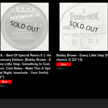
.A. - Best Of Special Remix II 1 -An
Bobby Brown - Every Little Step (
iversary Edition- (Bobby Brown - E
nkymix 1) (12''×3)
ery Little Step, Something In Com
on, Cool Notes - Make This A Spe
在庫なし
ial Night, Innerlude - Your Smile)
2'')
庫なし