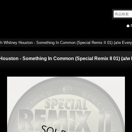
h Whitney Houston - Something In Common (Special Remix II 01) (a/w Every L
ouston - Something In Common (Special Remix II 01) (a/w E