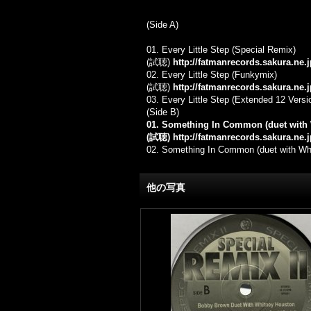
(Side A)
01. Every Little Step (Special Remix)
(試聴)
http://fatmanrecords.sakura.ne
02. Every Little Step (Funkymix)
(試聴)
http://fatmanrecords.sakura.ne
03. Every Little Step (Extended 12 Versi
(Side B)
01. Something In Common (duet with 
(試聴)
http://fatmanrecords.sakura.n
02. Something In Common (duet with Wh
他の写真