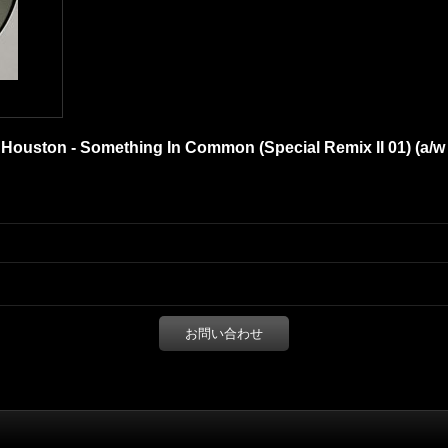
ouston - Something In Common (Special Remix II 01) (a/w E
お問い合わせ