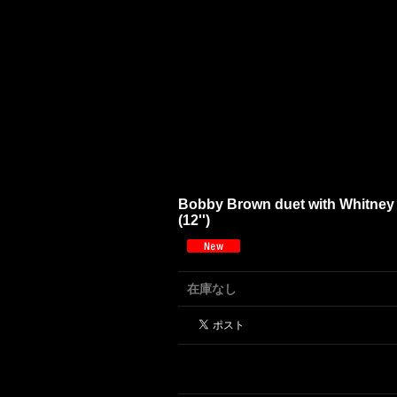
Bobby Brown duet with Whitney H
(12'')
在庫なし