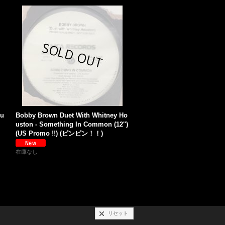
Fu
Bobby Brown Duet With Whitney Ho
uston - Something In Common (12'')
(US Promo !!) (ピンピン！！)
在庫なし
リセット