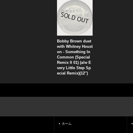
Bobby Brown duet
with Whitney Houst
on - Something In
Common (Special
Remix II 01) (a/w E
very Little Step Sp
ecial Remix)(12'')
ホーム