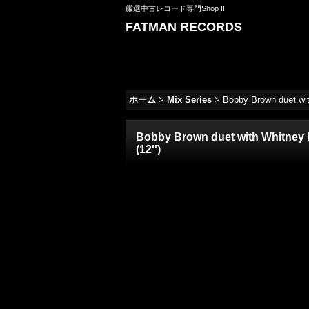
厳選中古レコード専門Shop !!
FATMAN RECORDS
ホーム
>
Mix Series
>
Bobby Brown duet wit
Bobby Brown duet with Whitney H
(12'')