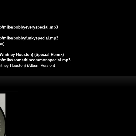
.jp/mike/bobbyeveryspecial.mp3
.jp/mike/bobbyfunkyspecial.mp3
on)
Whitney Houston) (Special Remix)
e.jp/mike/somethincommonspecial.mp3
itney Houston) (Album Version)