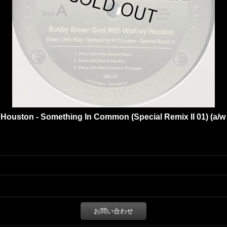
ouston - Something In Common (Special Remix II 01) (a/w E
お問い合わせ