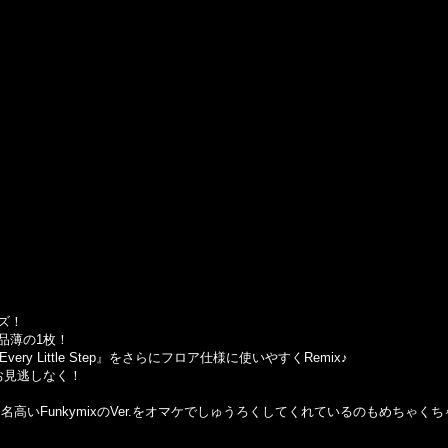
ズ！
品薄の1枚！
『Every Little Step』をさらにフロア仕様に使いやすくRemix♪
お見逃しなく！
Remixとも名高いFunkymixのVer.をオマケでしゅうろくしてくれているのもめちゃ