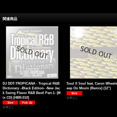
関連商品
DJ DDT-TROPICANA - Tropical R&B
Soul II Soul feat. Caron Wheele
Dictionary –Black Edition- -New Jac
eep On Movin (Remix) (12'')
k Swing Flavor R&B Best! Part.1- (M
ix CD)
[
HBR-010
]
在庫なし
在庫なし