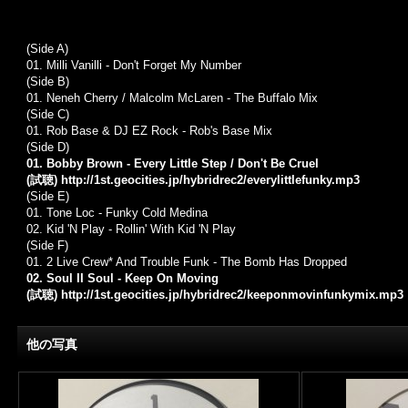
(Side A)
01. Milli Vanilli - Don't Forget My Number
(Side B)
01.
Neneh Cherry
/
Malcolm McLaren
-
The Buffalo Mix
(Side C)
01.
Rob Base & DJ EZ Rock
-
Rob's Base Mix
(Side D)
01. Bobby Brown - Every Little Step / Don't Be Cruel
(試聴)
http://1st.geocities.jp/hybridrec2/everylittlefunky.mp3
(Side E)
01.
Tone Loc -
Funky Cold Medina
02.
Kid 'N Play -
Rollin' With Kid 'N Play
(Side F)
01.
2 Live Crew
* And
Trouble Funk -
The Bomb Has Dropped
02. Soul II Soul - Keep On Moving
(試聴)
http://1st.geocities.jp/hybridrec2/keeponmovinfunkymix.mp3
他の写真