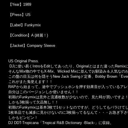
【Year】1989
【Press】US
【Label】Funkymix
【Condition】A (綺麗！)
【Jacket】Company Sleeve
US Original Press.
DJに使い易くIntroをEditしてあったり、Originalとはまた違っ
そんなMix物の中でもX-Mix、Wicked Mixに並んでお馴染み＆人気な
この盤の目玉は何を隠そうNew Jack Swingド定番、Bobby Brown「Every
これがまた鬼使えます！！
RAPから始まって、途中でプッシュホンを押す効果音が入っているアレ
自分はこのバージョンしか使いません！！
初期のFunkymixは意外と流通枚数が少ないので、見た時が買いですよ
しかも3枚揃って欠品無し！！
初期のFunkymixは基本3枚で1セットなのですが、どうしてもバラけ
1枚単品でも滅多に見かけないのに3枚揃ってるなんて・・・お急ぎ下さ
しかもピンピン！
DJ DDT-Tropicana「Tropical R&B Dictionary -Black-」に収録。