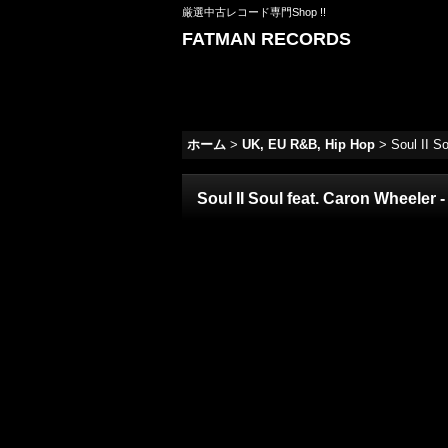
厳選中古レコード専門Shop !!
FATMAN RECORDS
ホーム
>
UK, EU R&B, Hip Hop
>
Soul II S
Soul II Soul feat. Caron Wheeler 