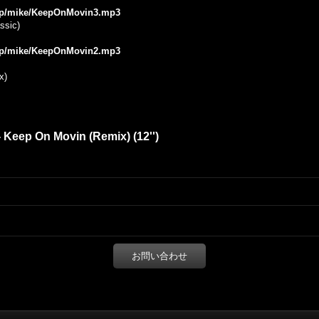
e.jp/mike/KeepOnMovin3.mp3
ssic)
e.jp/mike/KeepOnMovin2.mp3
x)
- Keep On Movin (Remix) (12'')
お問い合わせ