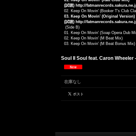
(試聴)
http://fatmanrecords.sakura.n
02. Keep On Movin' (Booker T's Club Cla
03. Keep On Movin' (Original Version)
(試聴)
http://fatmanrecords.sakura.n
(Side B)
01. Keep On Movin' (Soap Opera Dub Mi
02. Keep On Movin' (M Beat Mix)
03. Keep On Movin' (M Beat Bonus Mix)
Soul II Soul feat. Caron Wheeler 
在庫なし