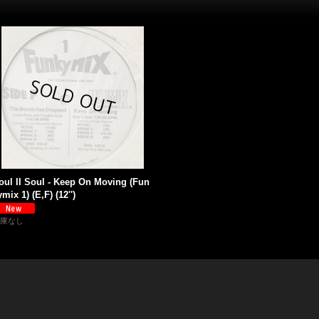
oul II Soul - Keep On Moving (Fun
ymix 1) (E,F) (12'')
庫なし