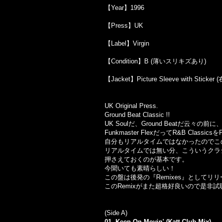
【Year】1996
【Press】UK
【Label】Virgin
【Condition】B (薄いスリキズあり)
【Jacket】Picture Sleeve with St
UK Original Press.
Ground Beat Classic !!
UK Soulだ、Ground Beatだ云々の
Funkmaster FlexだってR&B Clas
自分もリアルタイムではなかったのでこ
リアルタイムでは無い分、こういうクラ
押さえておくのが基本です。
今聞いても素晴らしい！
この盤は後発の『Remixes』としてリリー
このRemixがまた超格好良いので是非試
(Side A)
01. Keep On Movin' (Katt Club Mix)