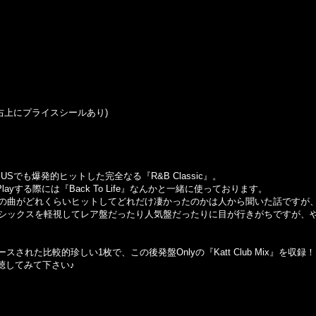
icker (右上にプライスシールあり)
前に、USでも爆発的ヒットした完全なる『R&B Classic』。
sicsをPlayする際には『Back To Life』なんかと一緒に使っております。
の曲がどれくらいヒットしてどれだけ凄かったのかは人から聞いた話ですが
シックスを軽視してレア盤だったり人気盤だったりに目が行きがちですが、
スされた比較的珍しい1枚で、この後発盤Onlyの『Katt Club Mix』を収録
聴してみて下さい♪