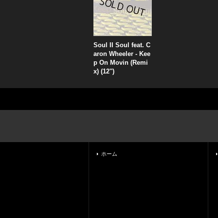
Soul II Soul feat. C
aron Wheeler - Kee
p On Movin (Remi
x) (12'')
ホーム