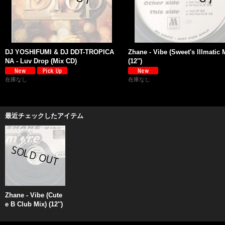
DJ YOSHIFUMI & DJ DDT-TROPICA
Zhane - Vibe (Sweet's Illmatic 
NA - Luv Drop (Mix CD)
(12'')
在庫なし
在庫なし
最近チェックしたアイテム
Zhane - Vibe (Cute
e B Club Mix) (12'')