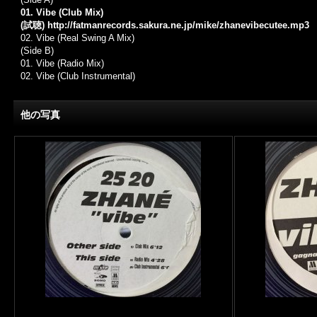
01. Vibe (Club Mix)
(試聴)
http://fatmanrecords.sakura.ne.jp/mike/zhanevibecutee.mp3
02. Vibe (Real Swing A Mix)
(Side B)
01.
Vibe (Radio Mix)
02. Vibe (Club Instrumental)
他の写真