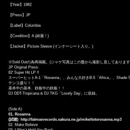
【Year】1982
【Press】JP
【Label】Columbia
【Condition】A (綺麗！)
【Jacket】Picture Sleeve (インナーシート入り。)
※Sold Out
の為再掲載。
(
ジャケ写真はこの盤から撮影し直してあります
JP Original Press.
82' Super Hit LP !!
スーパーヒットA-1「Rosanna」、みんな大好きB-5「Africa」、Shade Shei
テンコ盛り！！
基本中の基本、鉄板中の鉄板！！
DJ DDT-Tropicana & DJ TKG「Lovely Day」に収録。
(Side A)
01. Rosanna
(試聴)
http://fatmanrecords.sakura.ne.jp/mike/totorosanna.mp3
02.
Make Believe
03. I Won`t Hold You Back