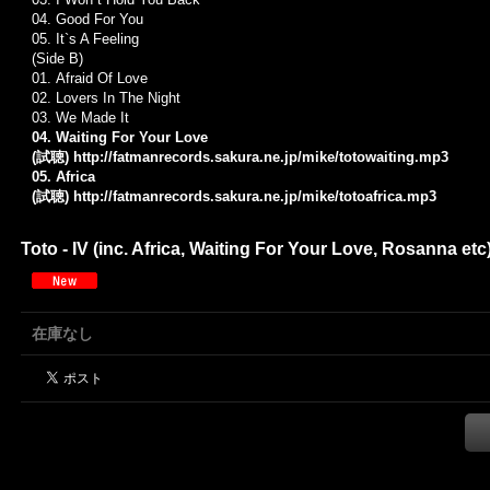
04.
Good For You
05.
It`s A Feeling
(Side B)
01.
Afraid Of Love
02. Lovers In The Night
03. We Made It
04. Waiting For Your Love
(試聴)
http://fatmanrecords.sakura.ne.jp/mike/totowaiting.mp3
05. Africa
(試聴)
http://fatmanrecords.sakura.ne.jp/mike/totoafrica.mp3
Toto - IV (inc. Africa, Waiting For Your Love, Rosanna etc
在庫なし