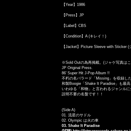
【Year】1986
【Press】JP
【Label】CBS
【Condition】A (キレイ！)
【Jacket】Picture Sleeve wit
※Sold Out
の為再掲載。
(
ジャケ写真はこ
JP Original Press.
86' Super Hit J-Pop Album !!
不朽の名バラード「Missing」を収録
和製Boogie「Shake It Paradise」も最
いわゆる「和物」と言われるジャンルに
説明不要の名盤です！！
(Side A)
01. 流星のサドル
02. Olympic は火の車
03. Shake It Paradise
(試聴)
http://fatmanrecords.sakura.ne