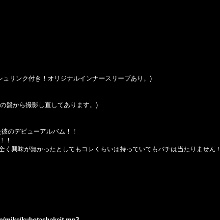
h Sticker (シュリンク付き！オリジナルインナースリーブあり。)
の盤から撮影し直してあります。
)
した彼のデビューアルバム！！
高！！
全く興味が無かったとしてもコレくらいは持っていてもバチは当たりません
.jp/mike/kubotashakeit.mp3