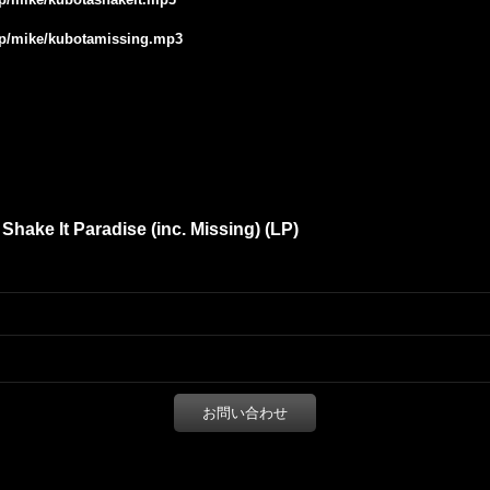
.jp/mike/kubotamissing.mp3
ke It Paradise (inc. Missing) (LP)
お問い合わせ