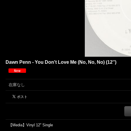
Dawn Penn - You Don't Love Me (No, No, No) (12'')
在庫なし
【Media】Vinyl 12'' Single