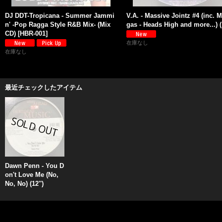
DJ DDT-Tropicana - Summer Jammi
V.A. - Massive Jointz #4 (inc. M
n' -Pop Ragga Style R&B Mix- (Mix
gas - Heads High and more...) (1
CD)
[
HBR-001
]
在庫なし
在庫なし
最近チェックしたアイテム
Dawn Penn - You D
on't Love Me (No,
No, No) (12'')