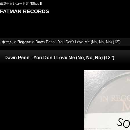
厳選中古レコード専門Shop !!
FATMAN RECORDS
ホーム
>
Reggae
>
Dawn Penn - You Don't Love Me (No, No, No) (12'')
Dawn Penn - You Don't Love Me (No, No, No) (12'')