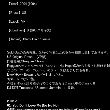
【Year】2004 (1994)
【Press】US
【Label】VP
【Condition】B (薄いスリキズ)
【Jacket】Black Plain Sleeve
Sold Outの為再掲載。(ジャケ写真はこの盤から撮影し直してあります。
US Original Press !! (VP盤)
問答無用のReggae Classic !!
Reggaeのセレクターだけではなく、Hip HopのDJからも愛され続ける1
サビの『のーのーのぉ〜♪』のフレーズはあまりにも有名。
EveやFoxy Brownもカバーしましたね。
何気にレアなVP盤。
今後もずっと語り継がれて行くであろうClassic中のClassic !!
DJ DDT-Tropicana『Summer Jammin'』に収録。
(Side A)
01. You Don't Love Me (No No No)
(試聴)
http://fatmanrecords.sakura.ne.jp/mike/DawnPenn.mp3