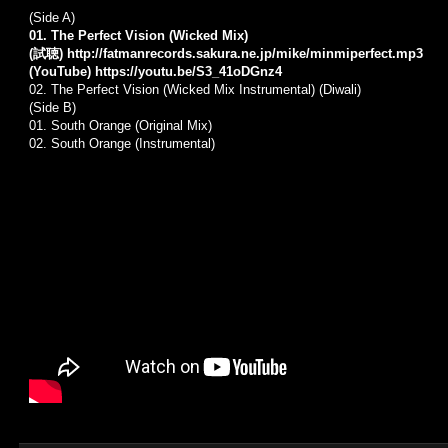
(Side A)
01. The Perfect Vision (Wicked Mix)
(試聴)
http://fatmanrecords.sakura.ne.jp/mike/minmiperfect.mp3
(YouTube)
https://youtu.be/S3_41oDGnz4
02. The Perfect Vision (Wicked Mix Instrumental) (Diwali)
(Side B)
01. South Orange (Original Mix)
02. South Orange (Instrumental)