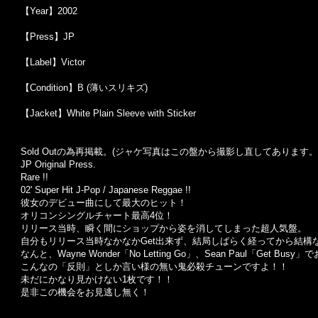
【Year】2002
【Press】JP
【Label】Victor
【Condition】B (薄いスリキズ)
【Jacket】White Plain Sleeve with Sticker
Sold Outの為再掲載。(ジャケ写真はこの盤から撮影し直してあります。
JP Original Press.
Rare !!
02' Super Hit J-Pop / Japanese Reggae !!
彼女のデビュー曲にして最大のヒット！
オリコンシングルチャート最高4位！
リリース当時、瞬く間にショップから姿を消してしまった超人気盤。
自分もリリース当時なかなかGet出来ず、結局しばらく経ってから結構な
なんと、Wayne Wonder「No Letting Go」、Sean Paul「Get Busy」
こんなの「反則」としか言い様の無い鬼必殺チューンですよ！！
未だにかなり見かけない1枚です！！
是非この機会をお見逃し無く！