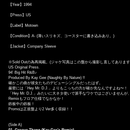
【Year】1994
【Press】US
【Label】Motown
【Condition】A- (薄いスリキズ、コースターに書き込みあり。)
【Jacket】Company Sleeve
※Sold Out
の為再掲載。
(
ジャケ写真はこの盤から撮影し直してあります
US Original Press.
94’ Big Hit R&B♪
Produced By Kay Gee (Naughty By Nature) !!
確かこの曲が彼女たちのデビューシングルだったはず。
厳密には「Hey Mr. D.J.」よりもこっちの方が確か先なんですよね〜！
「Hey Mr. D.J.」みたいに大ネタ使いで派手なワケではございませんが
Remixもフロア仕様でなかなか！
鉄板中の鉄板！
Promoは正規盤より2 Ver多く収録！！
(Side A)
01. Groove Thang (Kay Gee's Remix)