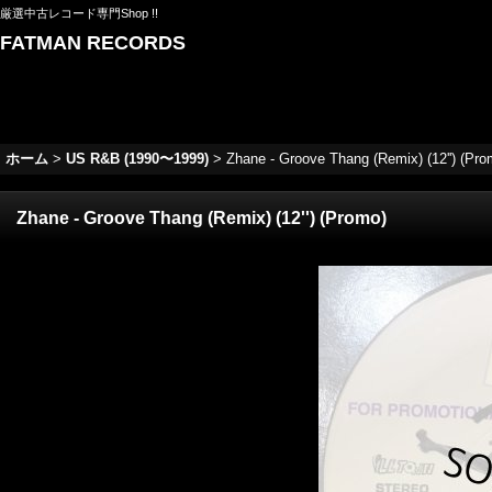
厳選中古レコード専門Shop !!
FATMAN RECORDS
ホーム
>
US R&B (1990〜1999)
>
Zhane - Groove Thang (Remix) (12'') (Pro
Zhane - Groove Thang (Remix) (12'') (Promo)