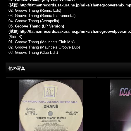
(試聴)
http://fatmanrecords.sakura.ne.jp/mike/zhanegrooveremix.m
02.
Groove Thang (Remix Edit)
03.
Groove Thang (Remix Instrumental)
04.
Groove Thang (Accapella)
05. Groove Thang (LP Version)
(試聴)
http://fatmanrecords.sakura.ne.jp/mike/zhanegroovelpver.mp
(Side B)
01.
Groove Thang (Maurice's Club Mix)
02.
Groove Thang (Maurice's Groove Dub)
03.
Groove Thang (Club Edit)
他の写真