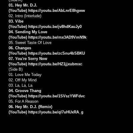
01. Hey Mr. D.J.
(YouTube)
https://youtu.be/AbLnrE8hgww
02.
Intro (Interlude)
03. Vibe
(YouTube)
https://youtu.be/jv8hdKauJy0
04. Sending My Love
(YouTube)
https://youtu.be/mx3AD9VmN9k
05.
Sweet Taste Of Love
06. Changes
(YouTube)
https://youtu.be/zcSnu4bSBKU
07. You're Sorry Now
(YouTube)
https://youtu.be/HZ1jjxubmxc
(Side B)
01.
Love Me Today
02.
Off My Mind
03.
La, La, La
04. Groove Thang
(YouTube)
https://youtu.be/1SVszYWFdvc
05.
For A Reason
06. Hey Mr. D.J. (Remix)
(YouTube)
https://youtu.be/ql7uHUxRA_g