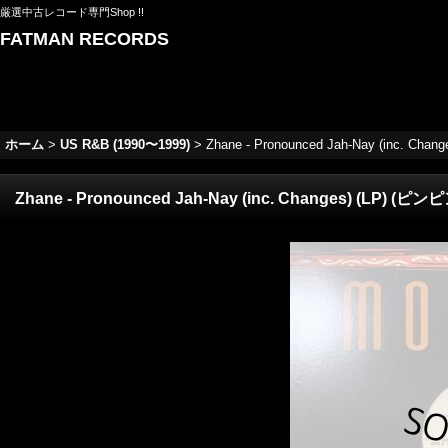
厳選中古レコード専門Shop !!
FATMAN RECORDS
ホーム
>
US R&B (1990〜1999)
>
Zhane - Pronounced Jah-Nay (inc. Ch
Zhane - Pronounced Jah-Nay (inc. Changes) (LP) (ピ