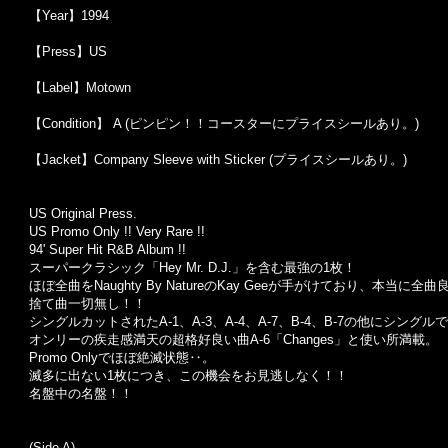
【Year】1994
【Press】US
【Label】Motown
【Condition】 A (ピンピン！！コースターにプライスシールあり。)
【Jacket】Company Sleeve with Sticker (プライスシールあり。)
US Original Press.
US Promo Only !! Very Rare !!
94' Super Hit R&B Album !!
スーパークラシック「Hey Mr. D.J.」を含む最強の1枚！
ほぼ全曲をNaughty By NatureのKay Geeが手がけており、本当に全
捨て曲一切無し！！
シングルカットされたA-1、A-3、A-4、A-7、B-4、B-7の他にシ
オンリーの疾走感満天の超格好良い曲A-6「Changes」と使い所満載。
Promo Onlyでほぼ絶滅状態‥。
滅多に出ない1枚につき、この機会をお見逃しなく！！
名盤中の名盤！！
(Side A)