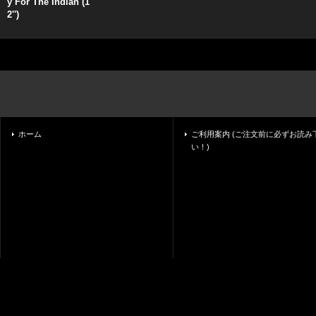
y For The Indian (1
2'')
ホーム
ご利用案内 (ご注文前に必ずお読み
い！)