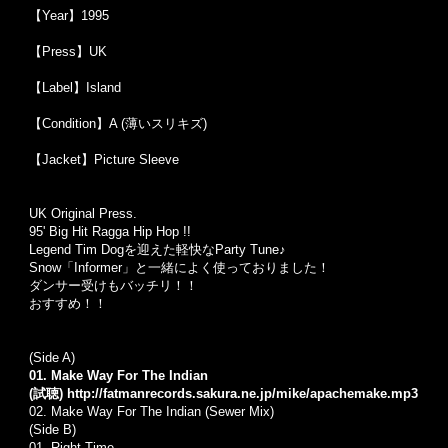
【Year】1995
【Press】UK
【Label】Island
【Condition】A (薄いスリキズ)
【Jacket】Picture Sleeve
UK Original Press.
95' Big Hit Ragga Hip Hop !!
Legend Tim Dogを迎えた軽快なParty Tune♪
Snow「Informer」と一緒によく使っておりました！
ダンサー受けもバッチリ！！
おすすめ！！
(Side A)
01. Make Way For The Indian
(試聴)
http://fatmanrecords.sakura.ne.jp/mike/apachemake.mp3
02.
Make Way For The Indian (Sewer Mix)
(Side B)
01.
Right Time