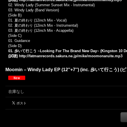
02.
Windy Lady (Summer Sunset Mix - Instrumental)
03.
Windy Lady (Band Version)
(Side B)
01.
夏の終わり (12inch Mix - Vocal)
02.
夏の終わり (12inch Mix - Instrumental)
03.
夏の終わり (12inch Mix - Acappella)
(Side C)
01.
Guidance
(Side D)
01. 歩いて行こう ~Looking For The Brand New Day~ (Kingston 10 Du
(試聴)
http://fatmanrecords.sakura.ne.jp/mike/moomonaruite.mp3
Moomin – Windy Lady EP (12''+7'') (inc. 歩いて行こう)
在庫なし