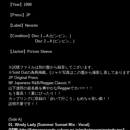
【Year】1998
【Press】JP
【Label】Neosite
【Condition】Disc 1→A (ピンピン。)
Disc 2→A (ピンピン。)
【Jacket】Picture Sleeve
※試聴ファイルは別の盤から録音してございます。
※Sold Out
の為再掲載。
(
ジャケ写真はこの盤から撮影し直してあります
JP Original Press.
98' Japanese R&B/Reggae Classic !!
山下達郎の超名曲を爽やかなReggaeでカバー！！
もう最高！！夏にぴったり！！
カップリングに収録の「歩いて行こう」もめちゃ良い曲！！
説明不要です！！
(Side A)
01. Windy Lady (Summer Sunset Mix - Vocal)
(試聴)
http://fatmanrecords.sakura.ne.jp/mike/moominwindy.mp3