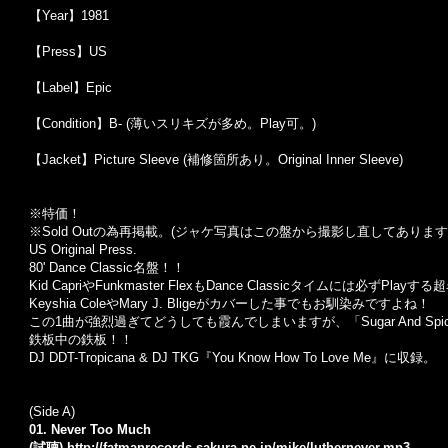
【Year】1981
【Press】US
【Label】Epic
【Condition】B- (薄いスリキズが多め。Play可。)
【Jacket】Picture Sleeve (補修箇所あり。Original Inner Sleeve)
※特価！
※Sold Out
の為再掲載。
(
ジャケ写真はこの盤から撮影し直してあります
US Original Press.
80' Dance Classic名盤！！
Kid CapriやFunkmaster FlexもDance Classicタイムには必ずPlayす
Keyshia ColeやMary J. Bligeがカバーした事でもお馴染みですよね！
この1曲が強烈過ぎてどうしても霞んでしまいますが、「
Sugar And Spic
鉄板中の鉄板！！
DJ DDT-Tropicana & DJ TKG『You Know How To Love Me』に収録。
(Side A)
01. Never Too Much
(試聴)
http://fatmanrecords.sakura.ne.jp/mike/luthernever.mp3