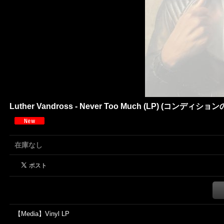
Luther Vandross - Never Too Much (LP) (コンディ
在庫なし
【Media】Vinyl LP