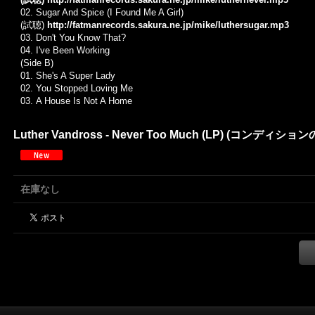
02. Sugar And Spice (I Found Me A Girl)
(試聴)
http://fatmanrecords.sakura.ne.jp/mike/luthersugar.mp3
03.
Don't You Know That?
04.
I've Been Working
(Side B)
01. She's A Super Lady
02.
You Stopped Loving Me
03.
A House Is Not A Home
Luther Vandross - Never Too Much (LP) (コンディ
在庫なし