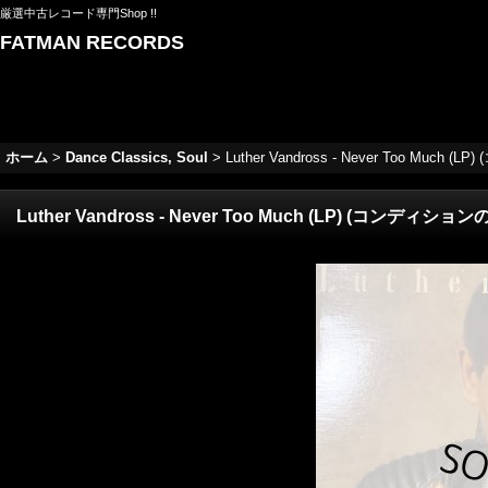
厳選中古レコード専門Shop !!
FATMAN RECORDS
ホーム
>
Dance Classics, Soul
>
Luther Vandross - Never Too Muc
Luther Vandross - Never Too Much (LP) (コンディシ