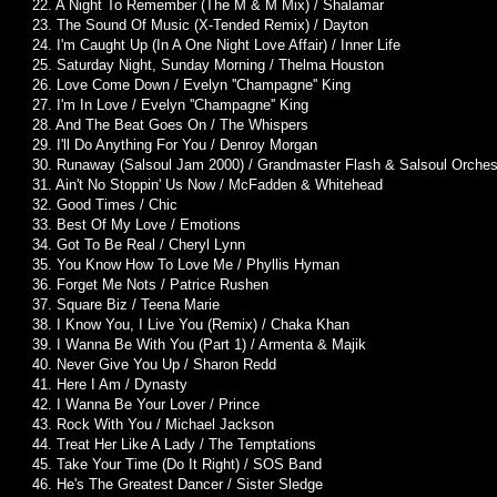
22. A Night To Remember (The M & M Mix) / Shalamar
23. The Sound Of Music (X-Tended Remix) / Dayton
24. I'm Caught Up (In A One Night Love Affair) / Inner Life
25. Saturday Night, Sunday Morning / Thelma Houston
26. Love Come Down / Evelyn ''Champagne'' King
27. I'm In Love / Evelyn ''Champagne'' King
28. And The Beat Goes On / The Whispers
29. I'll Do Anything For You / Denroy Morgan
30. Runaway (Salsoul Jam 2000) / Grandmaster Flash & Salsoul Orches
31. Ain't No Stoppin' Us Now / McFadden & Whitehead
32. Good Times / Chic
33. Best Of My Love / Emotions
34. Got To Be Real / Cheryl Lynn
35. You Know How To Love Me / Phyllis Hyman
36. Forget Me Nots / Patrice Rushen
37. Square Biz / Teena Marie
38. I Know You, I Live You (Remix) / Chaka Khan
39. I Wanna Be With You (Part 1) / Armenta & Majik
40. Never Give You Up / Sharon Redd
41. Here I Am / Dynasty
42. I Wanna Be Your Lover / Prince
43. Rock With You / Michael Jackson
44. Treat Her Like A Lady / The Temptations
45. Take Your Time (Do It Right) / SOS Band
46. He's The Greatest Dancer / Sister Sledge