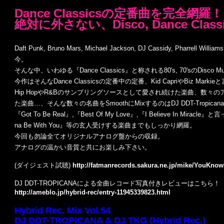
Dance Classicsの定番曲を完全網羅！
絶対に外さない、Disco, Dance Cla
Daft Punk, Bruno Mars, Michael Jackson, DJ Cassidy, Ph
今。
そんな中、いわゆる『Dance Classics』と称される80's, 70'sのD
今作はそんなDance Classicsの定番中の定番、Kid CapriやBiz Ma
Hip HopやR&Bのサンプリングソースとして愛され続けた楽曲、数々のア
た楽曲…、そんな数々の名曲をSmoothにMixするのはDJ DDT-Tropicana
『Got To Be Real』,『Best Of My Love』,『I Believe In M
na Be With You』等の玄人受けする楽曲までもしっかり網羅。
今回も勿論全てオリジナルアナログ盤からの収録。
アナログの温かい音質と共にお楽しみ下さい。
(ダイジェスト試聴)
http://fatmanrecords.sakura.ne.jp/mike/YouK
DJ DDT-TROPICANAによる全曲レコード写真付きレビューはこちら！
http://ameblo.jp/hybrid-rec/entry-11945339823.html
Hybrid Rec. Mix Vol.54
DJ DDT-TROPICANA & DJ TKG (Hybrid Rec.)