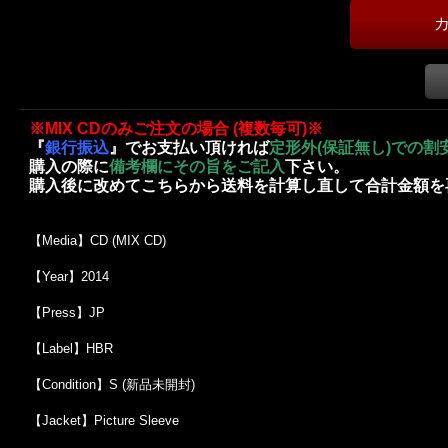
※MIX CDのみご注文の場合 (複数毎可)※
『
銀行振込
』でお支払い頂ければ
定形外(保証無し)での割
購入の際に
備考欄にその旨をご記入
下さい。
購入後に改めてこちらから送料を計算し直して合計金額を
【Media】CD (MIX CD)
【Year】2014
【Press】JP
【Label】HBR
【Condition】S (新品未開封)
【Jacket】Picture Sleeve