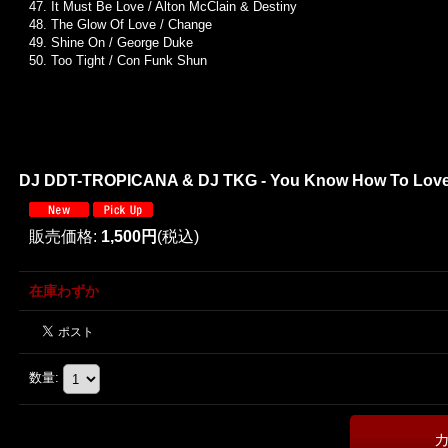
47. It Must Be Love / Alton McClain & Destiny
48. The Glow Of Love / Change
49. Shine On / George Duke
50. Too Tight / Con Funk Shun
DJ DDT-TROPICANA & DJ TKG - You Know How To Love M
販売価格
:
1,500円
(税込)
在庫わずか
数量
: