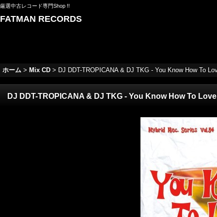
厳選中古レコード専門Shop !!
FATMAN RECORDS
ホーム
>
Mix CD
>
DJ DDT-TROPICANA & DJ TKG - You Know How To Love 
DJ DDT-TROPICANA & DJ TKG - You Know How To Love Me