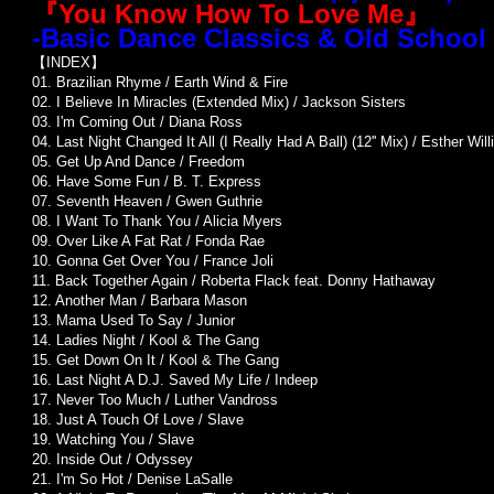
『You Know How To Love Me』
-Basic Dance Classics & Old School
【INDEX】
01. Brazilian Rhyme / Earth Wind & Fire
02. I Believe In Miracles (Extended Mix) / Jackson Sisters
03. I'm Coming Out / Diana Ross
04. Last Night Changed It All (I Really Had A Ball) (12'' Mix) / Esther Wil
05. Get Up And Dance / Freedom
06. Have Some Fun / B. T. Express
07. Seventh Heaven / Gwen Guthrie
08. I Want To Thank You / Alicia Myers
09. Over Like A Fat Rat / Fonda Rae
10. Gonna Get Over You / France Joli
11. Back Together Again / Roberta Flack feat. Donny Hathaway
12. Another Man / Barbara Mason
13. Mama Used To Say / Junior
14. Ladies Night / Kool & The Gang
15. Get Down On It / Kool & The Gang
16. Last Night A D.J. Saved My Life / Indeep
17. Never Too Much / Luther Vandross
18. Just A Touch Of Love / Slave
19. Watching You / Slave
20. Inside Out / Odyssey
21. I'm So Hot / Denise LaSalle