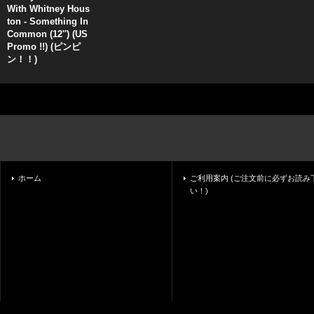
With Whitney Hous
ton - Something In
Common (12'') (US
Promo !!) (ピンピ
ン！！)
ホーム
ご利用案内 (ご注文前に必ずお読み
い！)