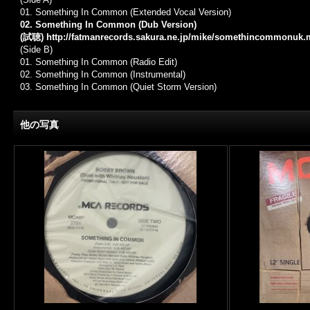
01.
Something In Common (Extended Vocal Version)
02. Something In Common (Dub Version)
(試聴)
http://fatmanrecords.sakura.ne.jp/mike/somethincommonuk
(Side B)
01.
Something In Common (Radio Edit)
02. Something In Common (Instrumental)
03. Something In Common (Quiet Storm Version)
他の写真