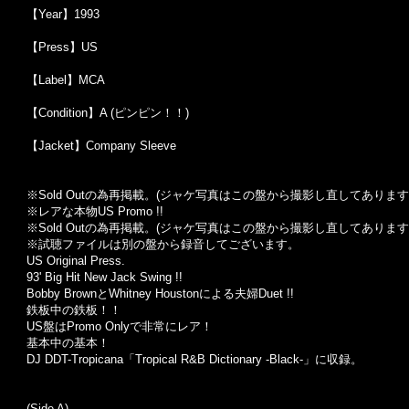
【Year】1993
【Press】US
【Label】MCA
【Condition】A (ピンピン！！)
【Jacket】Company Sleeve
※Sold Out
の為再掲載。
(
ジャケ写真はこの盤から撮影し直してあります
※レアな本物US Promo !!
※Sold Out
の為再掲載。
(
ジャケ写真はこの盤から撮影し直してあります
※試聴ファイルは別の盤から録音してございます。
US Original Press.
93' Big Hit New Jack Swing !!
Bobby BrownとWhitney Houstonによる夫婦Duet !!
鉄板中の鉄板！！
US盤はPromo Onlyで非常にレア！
基本中の基本！
DJ DDT-Tropicana「Tropical R&B Dictionary -Black-」に収録。
(Side A)