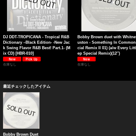
DJ DDT-TROPICANA - Tropical R&B
Bobby Brown duet with Whitne
Dictionary –Black Edition- -New Jac
uston - Something In Common
k Swing Flavor R&B Best! Part.1- (M
cial Remix II 01) (a/w Every Litt
ix CD)
[
HBR-010
]
ep Special Remix)(12'')
在庫なし
在庫なし
最近チェックしたアイテム
Bobby Brown Duet