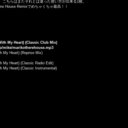
が、こちらはまたそれとは違った使い方が出来る1枚。
iano House Remixでめちゃくちゃ最高！！
ith My Heart) (Classic Club Mix)
.jp/mike/marikotherehouse.mp3
h My Heart) (Reprise Mix)
h My Heart) (Classic Radio Edit)
h My Heart) (Classic Instrumental)