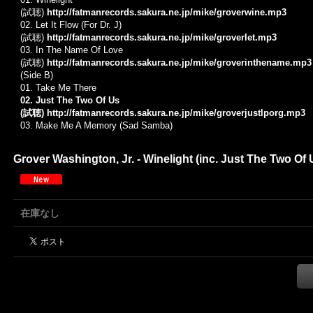
(試聴)
http://fatmanrecords.sakura.ne.jp/mike/groverwine.mp3
02. Let It Flow (For Dr. J)
(試聴)
http://fatmanrecords.sakura.ne.jp/mike/groverlet.mp3
03. In The Name Of Love
(試聴)
http://fatmanrecords.sakura.ne.jp/mike/groverinthename.mp3
(Side B)
01.
Take Me There
02. Just The Two Of Us
(試聴)
http://fatmanrecords.sakura.ne.jp/mike/groverjustlporg.mp3
03.
Make Me A Memory (Sad Samba)
Grover Washington, Jr. - Winelight (inc. Just The Two Of Us
在庫なし