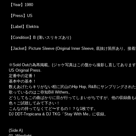
【Year】1980
【Press】US
【Label】Elektra
【Condition】B (薄いスリキズあり)
【Jacket】Picture Sleeve (Original Inner Sleeve, 底抜け箇
※Sold Out
の為再掲載。
(
ジャケ写真はこの盤から撮影し直してあります
US Original Press.
定番中の定番！
基本中の基本！
数えあげたらキリがない程に沢山のHip Hop, R&Bにサンプリングされた名曲
歌っているのはご存知Bill Withers。
どうしてもこの曲ばかりに目が行ってしまいがちですが、他の収録曲も
色々ご試聴してみて下さい！
こんなの持ってなくてど〜するの！？な1枚です。
DJ DDT-Tropicana & DJ TKG「Stay With Me」に収録。
(Side A)
01. Winelight