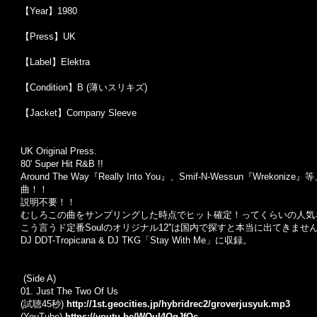
【Year】1980
【Press】UK
【Label】Elektra
【Condition】B (薄いスリキズ)
【Jacket】Company Sleeve
UK Original Press.
80' Super Hit R&B !!
Around The Way『Really Into You』、Smif-N-Wessun『
曲！！
説明不要！！
むしろこの曲をサンプリングした時点でヒット確定！ってくらいの人気ネ
こう言うド定番Soulのオリジナル12''は国内で探すと本当に出てきませ
DJ DDT-Tropicana & DJ TKG「Stay With Me」に収録。
(Side A)
01.
Just The Two Of Us
(試聴45秒)
http://1st.geocities.jp/hybridrec2/groverjusyuk.mp3
(YouTube)
https://youtu.be/WOuI4OqJfQc