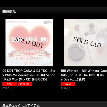
関連商品
DJ DDT-TROPICANA & DJ TKG - Sta
Bill Withers ‎– Bill Withers' Gre
y With Me -Sweet Soul & Old Schoo
Hits (inc. Just The Two Of Us, 
l R&B Mix- (Mix CD)
[
HBR-035
]
y Day etc...) (LP)
在庫なし
在庫なし
最近チェックしたアイテム