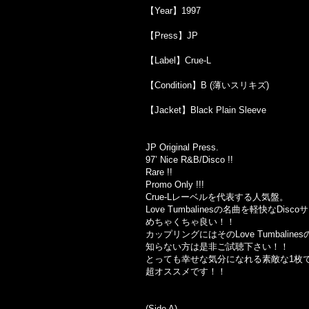
【Year】1997
【Press】JP
【Label】Crue-L
【Condition】B (薄いスリキズ)
【Jacket】Black Plain Sleeve
JP Original Press.
97’ Nice R&B/Disco !!
Rare !!
Promo Only !!!
Crue-Lレーベルを代表する人気盤。
Love Tumbalinesの名曲を軽快なDi
めちゃくちゃ良い！！
カップリングにはそのLove Tumbalin
知らない方は是非ご試聴下さい！！
とっても幸せな気分になれる素敵な1枚
超オススメです！！
(Side A)