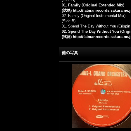
01. Family (Original Extended Mix)
(試聴)
http://fatmanrecords.sakura.ne.
02. Family (Original Instrumental Mix)
(Side B)
01.
Spend The Day Without You (Crispin 
02. Spend The Day Without You (Origi
(試聴)
http://fatmanrecords.sakura.ne
他の写真