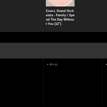
Crue-L Grand Orch
estra - Family / Spe
nd The Day Withou
t You (12'')
ホーム