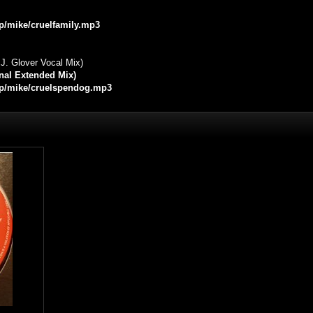
jp/mike/cruelfamily.mp3
J. Glover Vocal Mix)
nal Extended Mix)
.jp/mike/cruelspendog.mp3