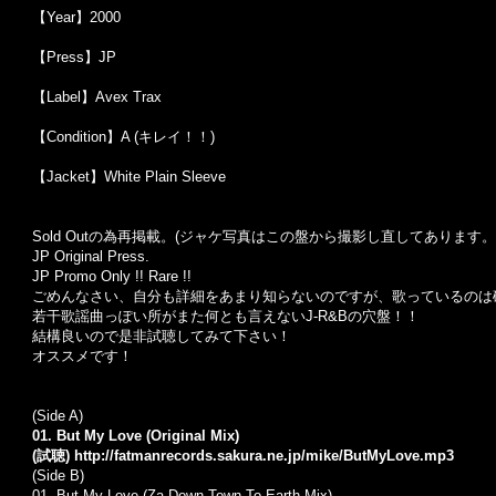
【Year】2000
【Press】JP
【Label】Avex Trax
【Condition】A (キレイ！！)
【Jacket】White Plain Sleeve
Sold Outの為再掲載。(ジャケ写真はこの盤から撮影し直してあります。
JP Original Press.
JP Promo Only !! Rare !!
ごめんなさい、自分も詳細をあまり知らないのですが、歌っているのは確
若干歌謡曲っぽい所がまた何とも言えないJ-R&Bの穴盤！！
結構良いので是非試聴してみて下さい！
オススメです！
(Side A)
01. But My Love (Original Mix)
(試聴)
http://fatmanrecords.sakura.ne.jp/mike/ButMyLove.mp3
(Side B)
01. But My Love (Za Down Town To Earth Mix)