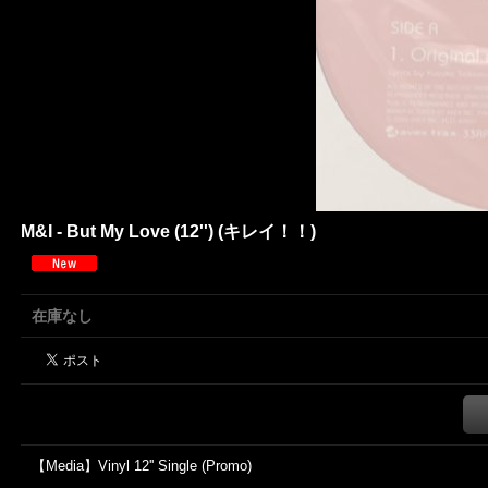
M&I - But My Love (12'') (キレイ！！)
在庫なし
【Media】Vinyl 12'' Single (Promo)