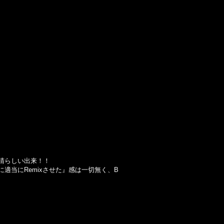
ちゃ素晴らしい出来！！
に適当にRemixさせた』感は一切無く、B