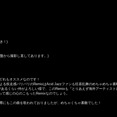
付き！)
この盤から撮影し直してあります。)
どれもオススメなのです！
cognitoによる疾走感バリバリのRemixはAcid Jazzファンも狂喜乱舞のめちゃめ
があるくらい仲がよろしい様で、このRemixも『とりあえず海外アーティスト
って感じの心のこもったRemixなのでしょう。
VEした際にもこの曲を歌われておりましたが、めちゃくちゃ素敵でした！