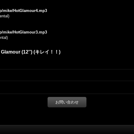
.jp/mike/HotGlamour4.mp3
ental)
.jp/mike/HotGlamour3.mp3
ntal)
 Glamour (12'') (キレイ！！)
お問い合わせ