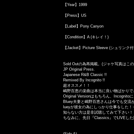
【Year】1999
【Press】US
【Label】Pony Canyon
【Condition】A (キレイ！)
【Jacket】Picture Sleeve (シュリンク
Sold Outの為再掲載。(ジャケ写真は
JP Original Press.
Japanese R&B Classic !!
Remixed By Incognito !!
超オススメ！！
嶋野百恵の楽曲は本当に良い物ばかりで
Original Versionはもちろん、In
Bluey夫妻と嶋野百恵さんは今でも交流
lueyが彼女の為にしっかり仕事をした！
知らない方は是非試聴してみて下さい！
ちなみに、先日『Classics』でLI
(Side A)