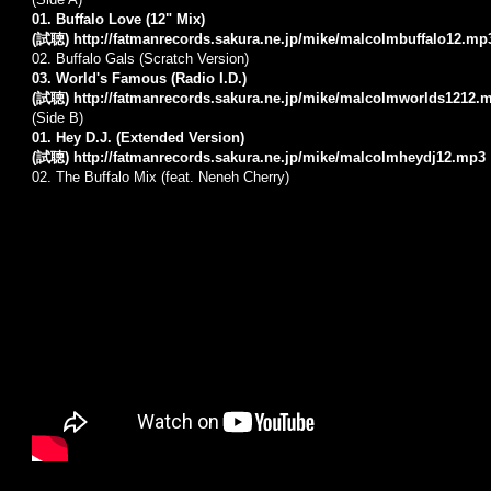
01. Buffalo Love (12" Mix)
(試聴)
http://fatmanrecords.sakura.ne.jp/mike/malcolmbuffalo12.mp
02.
Buffalo Gals (Scratch Version)
03. World's Famous (Radio I.D.)
(試聴)
http://fatmanrecords.sakura.ne.jp/mike/malcolmworlds1212.
(Side B)
01. Hey D.J. (Extended Version)
(試聴)
http://fatmanrecords.sakura.ne.jp/mike/malcolmheydj12.mp3
02.
The Buffalo Mix (feat. Neneh Cherry)