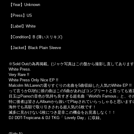
【Year】Unknown
【Press】US
【Label】White
【Condition】B (薄いスリキズ)
【Jacket】Black Plain Sleeve
※Sold Out
の為再掲載。
(
ジャケ写真はこの盤から撮影し直してあります
White Press.
Very Rare !!
White Press Only Nice EP !!
Malcolm McLarenの選りすぐりの名曲を5曲収録した人気のWhite EP !!
って言うかDJ的に彼の曲はこの5曲があればコンプリートと言っても過
目玉はPianoの音色が気持ち良すぎる超名曲「World's Famous」と、その
特に後者は皆さんAlbumから抜いてPlayされていらっしゃると思いま
海外でも高額で取り引きされる超人気の1枚です！
滅多に見かけない1枚につき是非この機会をお見逃しなく！！
DJ DDT-Tropicana & DJ TKG「 Lovely Day」に収録。
(Side A)