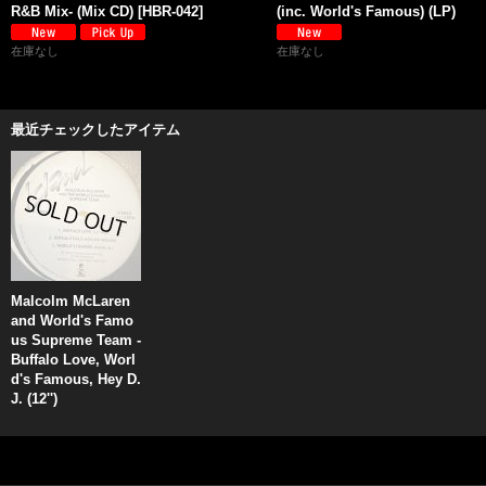
R&B Mix- (Mix CD)
[
HBR-042
]
(inc. World's Famous) (LP)
在庫なし
在庫なし
最近チェックしたアイテム
Malcolm McLaren
and World's Famo
us Supreme Team -
Buffalo Love, Worl
d's Famous, Hey D.
J. (12'')