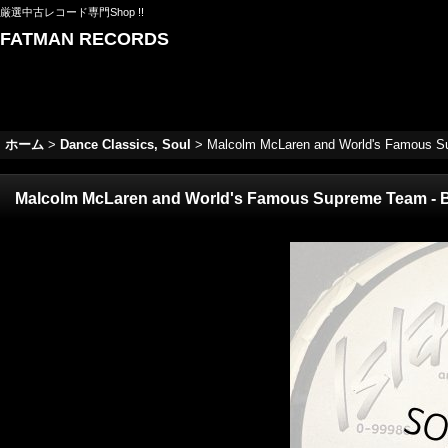
厳選中古レコード専門Shop !!
FATMAN RECORDS
ホーム
>
Dance Classics, Soul
>
Malcolm McLaren and World's Famous Sup
Malcolm McLaren and World's Famous Supreme Team - Buf