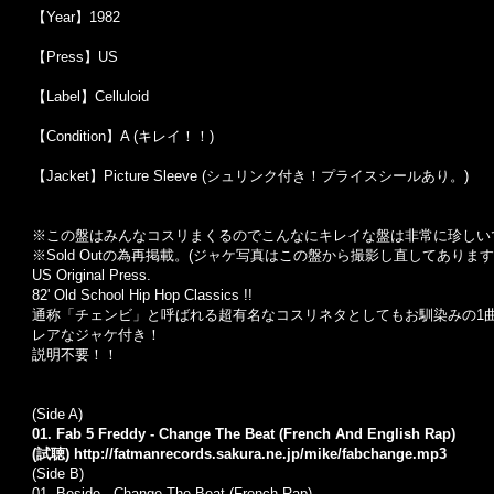
【Year】1982
【Press】US
【Label】Celluloid
【Condition】A (キレイ！！)
【Jacket】Picture Sleeve (シュリンク付き！プライスシールあり。)
※この盤はみんなコスリまくるのでこんなにキレイな盤は非常に珍し
※Sold Out
の為再掲載。
(
ジャケ写真はこの盤から撮影し直してあります
US Original Press.
82' Old School Hip Hop Classics !!
通称「チェンビ」と呼ばれる超有名なコスリネタとしてもお馴染みの1
レアなジャケ付き！
説明不要！！
(Side A)
01. Fab 5 Freddy - Change The Beat (French And English Rap)
(試聴)
http://fatmanrecords.sakura.ne.jp/mike/fabchange.mp3
(Side B)
01.
Beside -
Change The Beat (French Rap)