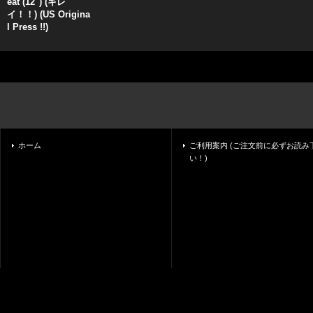
eat (12'') (キレ
イ！！) (US Origina
l Press !!)
ホーム
ご利用案内 (ご注文前に必ずお読み
い！)