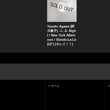
Yasuko Agawa (阿
川泰子) - L. A. Nigh
t / New York Aftern
oon / Skindo-Le-Le
(12'') (キレイ！！)
ホーム