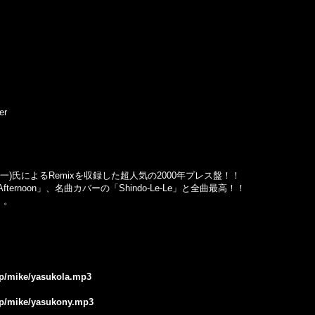
er
大沢伸一)氏によるRemixを収録した超人気の2000年プレス盤！！
k Afternoon」、名曲カバーの「Shindo-Le-Le」と全曲最高！！
。。
.jp/mike/yasukola.mp3
.jp/mike/yasukony.mp3