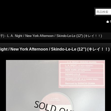
- L. A. Night / New York Afternoon / Skindo-Le-Le (12'') (キレイ！！)
ght / New York Afternoon / Skindo-Le-Le (12'') (キレイ！！)