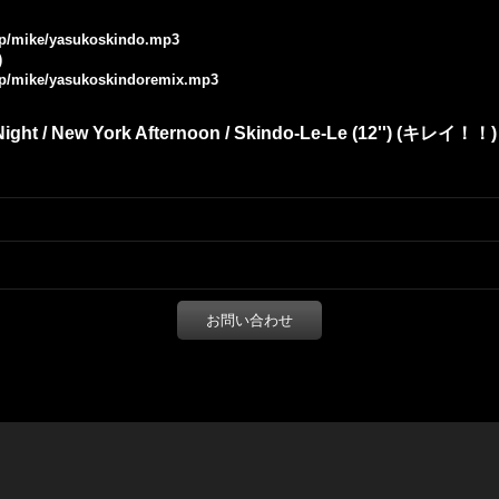
.jp/mike/yasukoskindo.mp3
)
.jp/mike/yasukoskindoremix.mp3
ight / New York Afternoon / Skindo-Le-Le (12'') (キレイ！！)
お問い合わせ