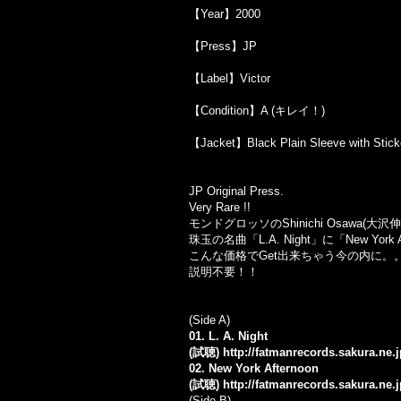
【Year】2000
【Press】JP
【Label】Victor
【Condition】A (キレイ！)
【Jacket】Black Plain Sleeve with Stick
JP Original Press.
Very Rare !!
モンドグロッソのShinichi Osawa(
珠玉の名曲「L.A. Night」に「New Yor
こんな価格でGet出来ちゃう今の内に。
説明不要！！
(Side A)
01. L. A. Night
(試聴)
http://fatmanrecords.sakura.ne
02. New York Afternoon
(試聴)
http://fatmanrecords.sakura.ne
(Side B)