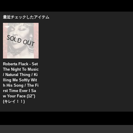
最近チェックしたアイテム
Roberta Flack - Set
The Night To Music
/ Natural Thing / Ki
lling Me Softly Wit
h His Song / The Fi
rst Time Ever I Sa
w Your Face (12'')
(キレイ！！)