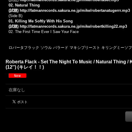
02. Natural Thing
(試聴)
http://fatmanrecords.sakura.ne.jp/mike/robertanatugerrr.mp3
(Side B)
01. Killing Me Softly With His Song
(試聴)
http://fatmanrecords.sakura.ne.jp/mike/robertkilling22.mp3
02. The First Time Ever I Saw Your Face
ロバータフラック ソウル バラード マキシプリースト キリングミーソ
Roberta Flack - Set The Night To Music / Natural Thing / 
(12'') (キレイ！！)
在庫なし