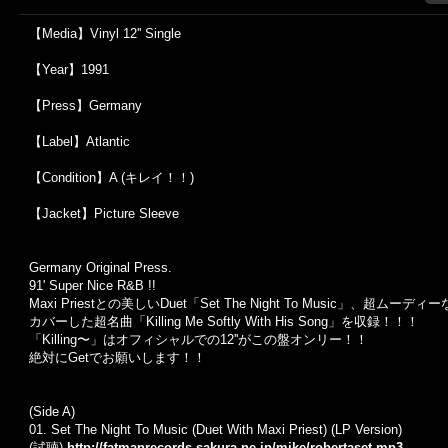
【Media】Vinyl 12'' Single
【Year】1991
【Press】Germany
【Label】Atlantic
【Condition】A (キレイ！！)
【Jacket】Picture Sleeve
Germany Original Press.
91' Super Nice R&B !!
Maxi Priest
との美しい
Duet
「
Set The Night To Music
」、超ムーディー
カバーした超名曲「
Killing Me Softly With His Song
」を収録！！！
「
Killing
〜」はオフィシャルでの
12''
がこの盤オンリー！！
絶対に
Get
でお願いします！！
(Side A)
01. Set The Night To Music (Duet With Maxi Priest) (LP Version)
(試聴)
http://fatmanrecords.sakura.ne.jp/mike/robertaset.mp3