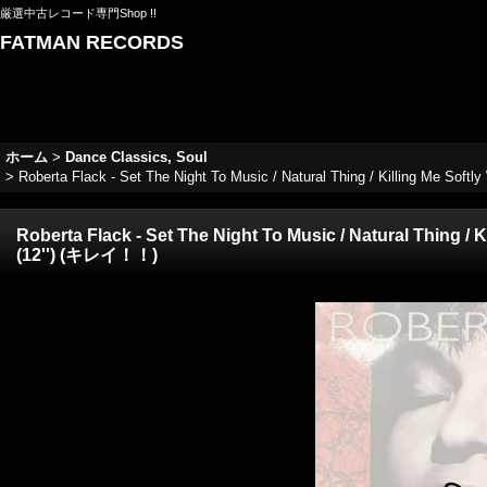
厳選中古レコード専門Shop !!
FATMAN RECORDS
ホーム
>
Dance Classics, Soul
>
Roberta Flack - Set The Night To Music / Natural Thing / Killing Me Sof
Roberta Flack - Set The Night To Music / Natural Thing / K
(12'') (キレイ！！)