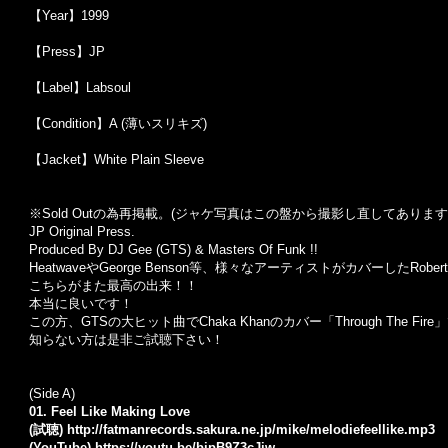
【Year】1999
【Press】JP
【Label】Labsoul
【Condition】A (薄いスリキズ)
【Jacket】White Plain Sleeve
※Sold Outの為再掲載。(ジャケ写真はこの盤から撮影し直してあります
JP Original Press.
Produced By DJ Gee (GTS) & Masters Of Funk !!
HeatwaveやGeorge Benson等、様々なアーティストがカバーしたRoberta
こちらがまた最高の出来！！
本当に良いです！
この方、GTSの大ヒット曲でChaka Khanのカバー「Through The Fi
知らない方は是非ご試聴下さい！
(Side A)
01. Feel Like Making Love
(試聴)
http://fatmanrecords.sakura.ne.jp/mike/melodiefeellike.mp3
(YouTube)
https://youtu.be/bipB9Z3cJiw