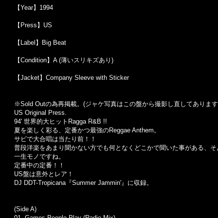
【Year】1994
【Press】US
【Label】Big Beat
【Condition】A (薄いスリキズあり)
【Jacket】Company Sleeve with Sticker
※Sold Out
の為再掲載。
(
ジャケ写真はこの盤から撮影し直してあります
US Original Press.
94' 世界的大ヒットRagga R&B !!
夏を楽しく彩る、定番かつ最強のReggae Anthem。
サビで大合唱は当たり前！！
普段洋楽をあまり聞かない方でも何となくどこかで聞いた事がある、そ
一生モノですね。
定番中の定番！！
US盤は意外とレア！
DJ DDT-Tropicana『Summer Jammin'』に収録。
(Side A)
01.
Games People Play (Radio Mix)