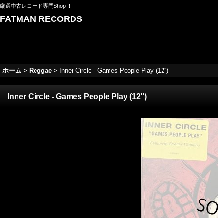
厳選中古レコード専門Shop !!
FATMAN RECORDS
ホーム
>
Reggae
>
Inner Circle - Games People Play (12'')
Inner Circle - Games People Play (12'')