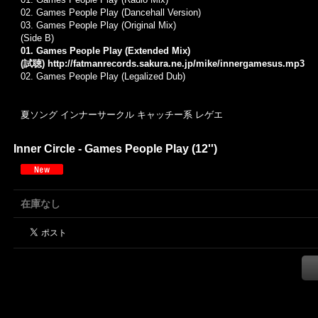
02.
Games People Play (Dancehall Version)
03.
Games People Play (Original Mix)
(Side B)
01. Games People Play (Extended Mix)
(試聴)
http://fatmanrecords.sakura.ne.jp/mike/innergamesus.mp3
02.
Games People Play (Legalized Dub)
夏ソング インナーサークル キャッチー系 レゲエ
Inner Circle - Games People Play (12'')
在庫なし