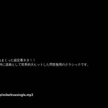
グされまくった超定番ネタ！！
粋に楽曲として世界的大ヒットした問答無用のクラシックです。
jp/mike/truesingle.mp3