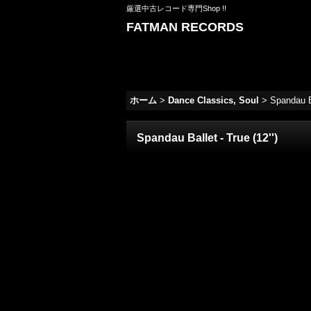
厳選中古レコード専門Shop !!
FATMAN RECORDS
ホーム
>
Dance Classics, Soul
>
Spandau Ba
Spandau Ballet - True (12'')