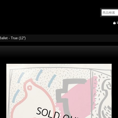
llet - True (12'')