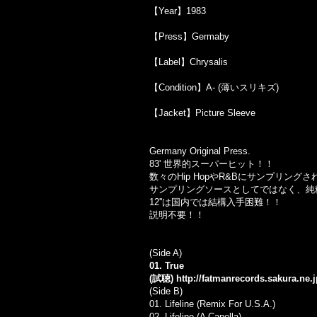
【Year】1983
【Press】Germaby
【Label】Chrysalis
【Condition】A- (薄いスリキズ)
【Jacket】Picture Sleeve
Germany Original Press.
83' 世界的スーパーヒット！！
数々のHip HopやR&Bにサンプリン
サンプリングソースとしてではなく、純
12''は国内では結構入手困難！！
説明不要！！
(Side A)
01. True
(試聴)
http://fatmanrecords.sakura.ne.
(Side B)
01. Lifeline (Remix For U.S.A.)
02. Lifeline (A Capella)