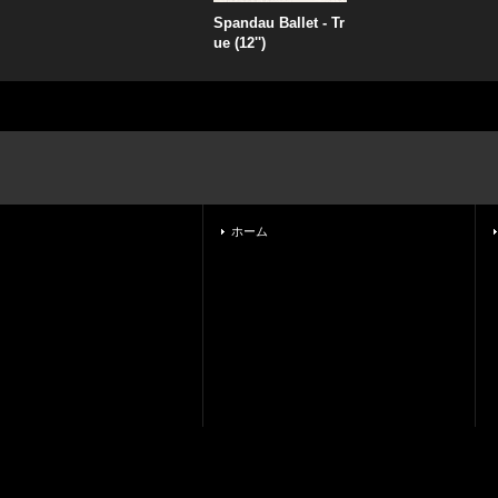
Spandau Ballet - Tr
ue (12'')
ホーム