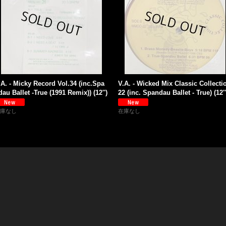
.A. - Micky Record Vol.34 (inc.Spa
V.A. - Wicked Mix Classic Collecti
dau Ballet -True (1991 Remix)) (12'')
22 (inc. Spandau Ballet - True) (12''
庫なし
在庫なし