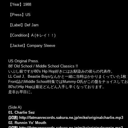
【Year】1988
【Press】US
【Label】Def Jam
【Condition】A (キレイ！！)
【Jacket】Company Sleeve
US Original Press.
88' Old School / Middle School Classics !!
いぶし銀ですが80's Hip Hop好きにはお馴染みの彼らの代表作。
LL Cool J、Beastie Boysなんかと一緒に当時はかかりまくっていた1
Front誌のMiddle School特集ではMummy-D氏がこの盤をチョ
80'sのHip Hopは最近どんどん入手し辛くなっております。
是非お早目に。
(Side A)
01. Charlie Sez
(試聴)
http://fatmanrecords.sakura.ne.jp/mike/originalcharlie.mp3
02. Runnin Yo' Mouth
(試聴)
http://fatmanrecords.sakura.ne.jp/mike/originalrunnin.mp3