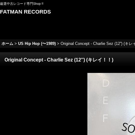
厳選中古レコード専門Shop !!
FATMAN RECORDS
ホーム
>
US Hip Hop (〜1989)
>
Original Concept - Charlie Sez (12'') (
Original Concept - Charlie Sez (12'') (キレイ！！)