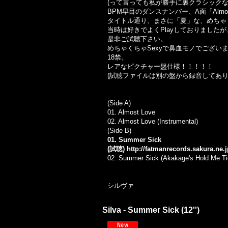
(って言っても私が勝手に裏クラシックな
BPM早目のダンスナンバー、A面「Almos
タイトル通り、まさに「夏」な、めちゃ
当時は好きでよくPlayしておりました
是非ご試聴下さい。
めちゃくちゃSexyで鼻血モノでござい
18禁。
レアなピクチャー盤仕様！！！！！
(試聴ファイルは別の盤から録音してあり
(Side A)
01. Almost Love
02. Almost Love (Instrumental)
(Side B)
01. Summer Sick
(試聴)
http://fatmanrecords.sakura.ne
02. Summer Sick (Akakage's Hold Me Ti
シルヴァ
Silva - Summer Sick (12'')