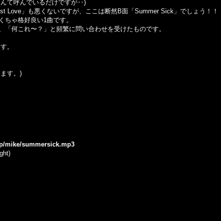
んて呼んでいるだけですが‥)
t Love」も悪くないですが、ここは断然B面「Summer Sick」でしょう！！
くちゃ格好良い1曲です。
が、「何これ〜？」と頻繁に問い合わせを受けたものです。
ます。
ます。)
.jp/mike/summersick.mp3
ght)