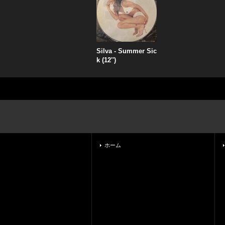
Silva - Summer Sic
k (12'')
ホーム