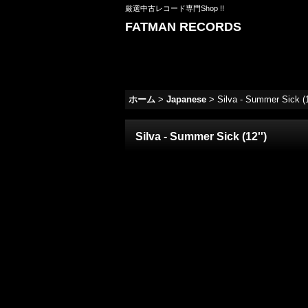
厳選中古レコード専門Shop !!
FATMAN RECORDS
ホーム
>
Japanese
>
Silva - Summer Sick (1
Silva - Summer Sick (12'')