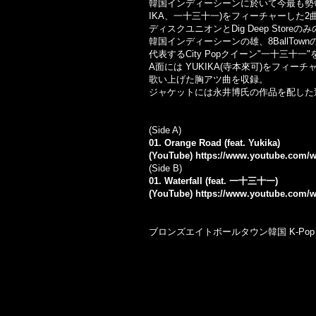
韓国インディーシーンに於いて今最も勢
IKA
、一十三十一
)
をフィーチャーした
2
ディスクユニオンと
Dig Deep Store
のみ
韓国インディーシーンの雄、
8BallTown
代表する
City Pop
クイーン
"
一十三十一
"
A
面には
YUKIKA(
寺本來可
)
をフィーチ
歌い上げた胸アツ曲を収録。
ジャケットには永井博氏の作品を配した
(Side A)
01. Orange Road (feat. Yukika)
(YouTube)
https://www.youtube.com
(Side B)
01. Waterfall (feat. 一十三十一)
(YouTube)
https://www.youtube.com
ブロンズ
エイトボールタウン
韓国
K-Pop 