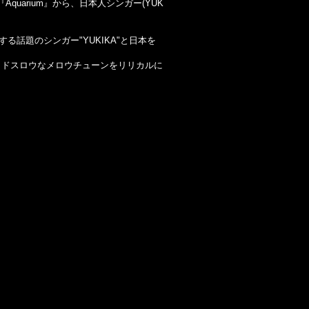
『
Aquarium
』から、日本人シンガー
(YUK
する話題のシンガー
"YUKIKA"
と日本を
ッドスロウなメロウチューンをリリカルに