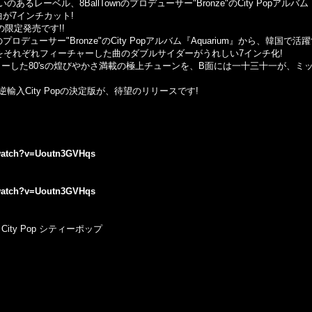
いのあるレーベル、
8BallTown
のプロデューサー
"Bronze"
の
City Pop
アルバム
曲が
7
インチカット
!
の限定発売です
!!
のプロデューサー
"Bronze"
の
City Pop
アルバム『
Aquarium
』から、韓国で活躍
をそれぞれフィーチャーした曲のダブルサイダーがうれしい
7
インチ化
!
ャーした
80's
の煌びやかさ満載の極上チューンを、
B
面には一十三十一が、ミ
逆輸入
City Pop
の決定版が、待望のリリースです
!
/watch?v=Uoutn3GVHqs
/watch?v=Uoutn3GVHqs
City Pop
シティーポップ