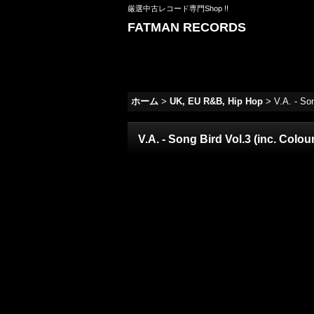
厳選中古レコード専門Shop !!
FATMAN RECORDS
ホーム
>
UK, EU R&B, Hip Hop
>
V.A. - So
V.A. - Song Bird Vol.3 (inc. Colo