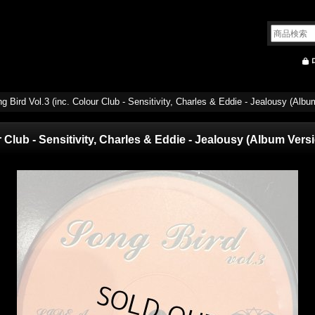
ng Bird Vol.3 (inc. Colour Club - Sensitivity, Charles & Eddie - Jealousy (Al
ur Club - Sensitivity, Charles & Eddie - Jealousy (Album Ver