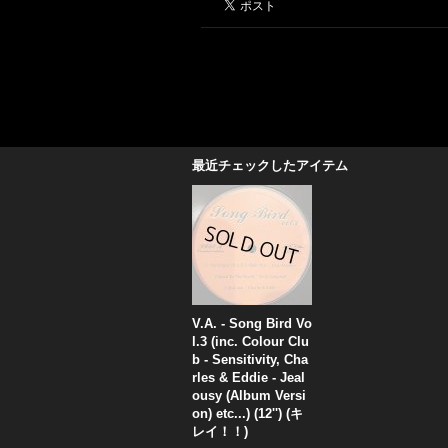
最近チェックしたアイテム
V.A. - Song Bird Vo
l.3 (inc. Colour Clu
b - Sensitivity, Cha
rles & Eddie - Jeal
ousy (Album Versi
on) etc...) (12'') (キ
レイ！！)