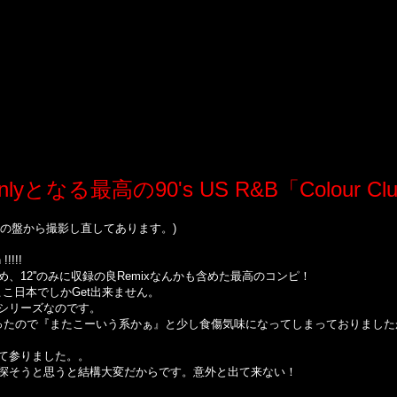
なる最高の90's US R&B「Colour Club -
の盤から撮影し直してあります。
)
!!!!!
12''のみに収録の良Remixなんかも含めた最高のコンピ！
、ここ日本でしかGet出来ません。
シリーズなのです。
多かったので『またこーいう系かぁ』と少し食傷気味になってしまっておりまし
て参りました。。
探そうと思うと結構大変だからです。意外と出て来ない！