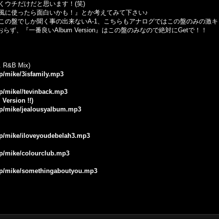
ウチだけだと思います！(笑)
風に使ったら面白いかも！』とか考えてみて下さい♪
の盤でしか聞く事の出来ないA-1、こちらもアナログではこの盤のみの激キャ
ておらず、『一番良いAlbum Version』はこの盤のみなので絶対にGetで！！
. R&B Mix)
jp/mike/3isfamily.mp3
jp/mike//tevinback.mp3
Version !!)
.jp/mike/jealousyalbum.mp3
.jp/mike/iloveyoudebelah3.mp3
.jp/mike/colourclub.mp3
.jp/mike/somethingaboutyou.mp3