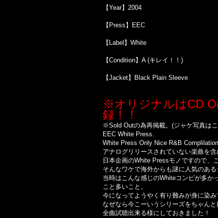
【Year】2004
【Press】EEC
【Label】White
【Condition】A (キレイ！！)
【Jacket】Black Plain Sleeve
※オリジナルはCD Onlyと
録！！
※Sold Out
の為再掲載。
(
ジャケ写真はこ
EEC White Press.
White Press Only Nice R&B Complilation 
アナログリリースされていない楽曲を含め、
日本企画のWhite Pressモノですので
そんなワケで海外からも謎に人気のある
当時はこんな感じのWhiteコンピが
こと多いこと。
今になってようやく有り難みが身に染み
なぜなら今こーいうシリーズをちゃんと
全曲試聴出来る様にしておきました！