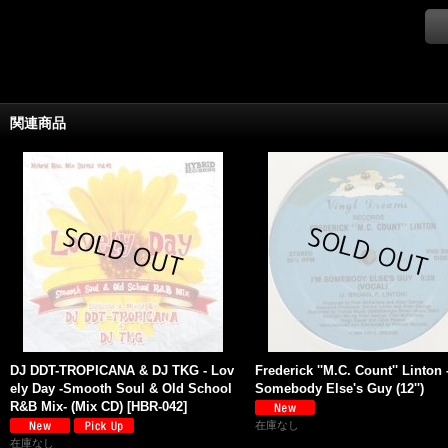
関連商品
DJ DDT-TROPICANA & DJ TKG - Lov
Frederick ''M.C. Count'' Linton 
ely Day -Smooth Soul & Old School
Somebody Else's Guy (12'')
R&B Mix- (Mix CD)
[
HBR-042
]
在庫なし
在庫なし