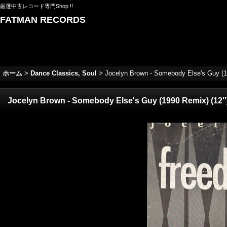
厳選中古レコード専門Shop !!
FATMAN RECORDS
ホーム
>
Dance Classics, Soul
>
Jocelyn Brown - Somebody Else's Guy (19
Jocelyn Brown - Somebody Else's Guy (1990 Remix) (12''