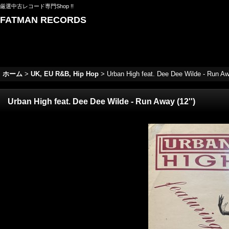
厳選中古レコード専門Shop !!
FATMAN RECORDS
ホーム
>
UK, EU R&B, Hip Hop
>
Urban High feat. Dee Dee Wilde - Run Awa
Urban High feat. Dee Dee Wilde - Run Away (12'')