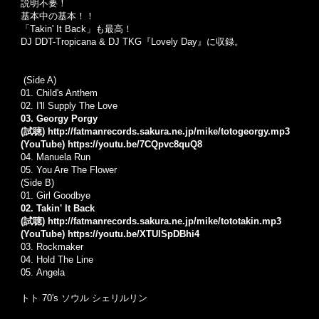
説明不要！
基本中の基本！！
「
Takin' It Back
」も最高！
DJ DDT-Tropicana & DJ TKG『Lovely Day』に収録。
(Side A)
01.
Child's Anthem
02.
I'll Supply The Love
03. Georgy Porgy
(試聴)
http://fatmanrecords.sakura.ne.jp/mike/totogeorgy.mp3
(YouTube)
https://youtu.be/7CQpvc8quQ8
04.
Manuela Run
05. Y
ou Are The Flower
(Side B)
01.
Girl Goodbye
02. Takin' It Back
(試聴)
http://fatmanrecords.sakura.ne.jp/mike/tototakin.mp3
(YouTube)
https://youtu.be/XTUlSpDBhi4
03.
Rockmaker
04.
Hold The Line
05.
Angela
トト 70's ソウル シェリルリン