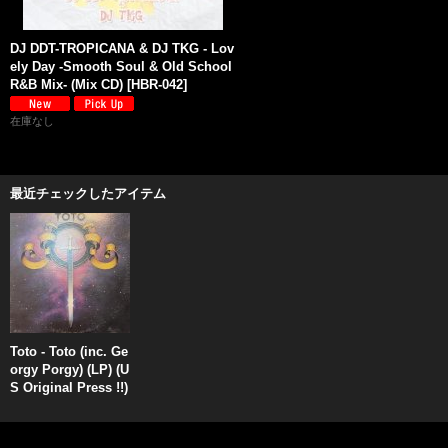
DJ DDT-TROPICANA & DJ TKG - Lov
ely Day -Smooth Soul & Old School
R&B Mix- (Mix CD)
[
HBR-042
]
在庫なし
最近チェックしたアイテム
Toto - Toto (inc. Ge
orgy Porgy) (LP) (U
S Original Press !!)