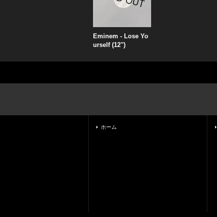
Eminem - Lose Yo
urself (12'')
ホーム