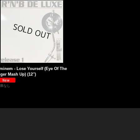
minem - Lose Yourself (Eye Of The
iger Mash Up) (12'')
庫なし