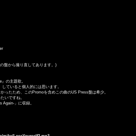
er
はこの盤から撮り直してあります。)
le』の主題歌。
op』していると個人的には思います。
ったため、このPromoを含めこの曲のUS Press盤は希少。
いたいですね。
 Hits Again-」に収録。
.jp/mike/LoseYourself2.mp3