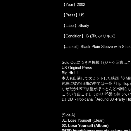
【Year】2002
【Press】US
【Label】Shady
【Condition】 B (薄いスリキズ)
【Jacket】Black Plain Sleeve with Stick
Sold Outにつき再掲載！(ジャケ写真
US Original Press.
Big Hit !!!
本人も出演して大ヒットした映画『8 Mi
純粋に彼のHit曲の中では一番『Hip H
なぜだかUS正規盤がほっとんど出回らなか
こういう曲こそしっかりUS盤で持って
DJ DDT-Tropicana「Around 30 -Party
(Side A)
01. Lose Yourself (Clean)
02. Lose Yourself (Album)
(試聴)
http://fatmanrecords.sakura.ne