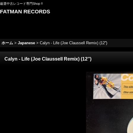
厳選中古レコード専門Shop !!
FATMAN RECORDS
ホーム
>
Japanese
>
Calyn - Life (Joe Claussell Remix) (12'')
Calyn - Life (Joe Claussell Remix) (12'')