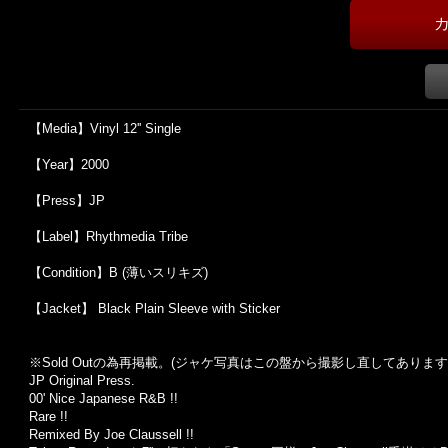
【Media】Vinyl 12'' Single
【Year】2000
【Press】JP
【Label】Rhythmedia Tribe
【Condition】B (薄いスリキズ)
【Jacket】 Black Plain Sleeve with Sticker
※Sold Out
の為再掲載。
(
ジャケ写真はこの盤から撮影し直してあります
JP Original Press.
00' Nice Japanese R&B !!
Rare !!
Remixed By Joe Claussell !!