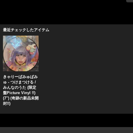
最近チェックしたアイテム
きゃりーぱみゅぱみ
ゅ - つけまつける /
みんなのうた (限定
盤Picture Vinyl !!)
(7'') (奇跡の新品未開
封!!)