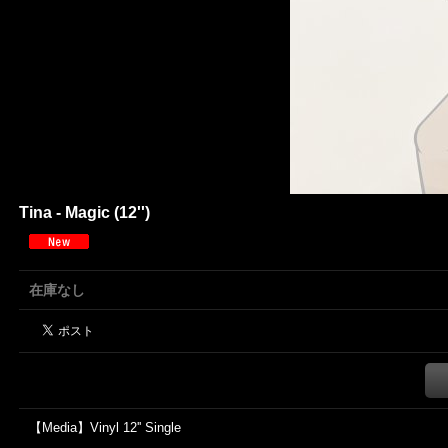
Tina - Magic (12'')
在庫なし
【Media】Vinyl 12'' Single