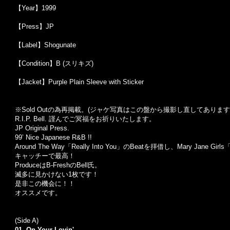
【Year】1999
【Press】JP
【Label】Shogunate
【Condition】B (スリキズ)
【Jacket】Purple Plain Sleeve with Sticker
※Sold Out
の為再掲載。
(
ジャケ写真はこの盤から撮影し直してあります
R.I.P. Bell. 謹んでご冥福をお祈りいたします。
JP Original Press.
99’ Nice Japanese R&B !!
Around The Way
「Really Into You」のBeatを拝借し、Mary Jane G
キャッチーで最高！
ProduceはB-FreshのBell氏。
滅多に見かけない1枚です！
是非この機会に！！
オススメです。
(Side A)
01. On Your Lovin'