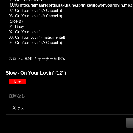
(試聴)
http://fatmanrecords.sakura.ne.jp/mike/slowonyourlovin.mp3
02.
On Your Lovin' (A Cappella)
03.
On Your Lovin' (A Cappella)
(Side B)
01.
Baby II
02.
On Your Lovin'
03.
On Your Lovin' (Instrumental)
04.
On Your Lovin' (A Cappella)
スロウ J-R&B キャッチー系 90's
Slow - On Your Lovin' (12'')
在庫なし