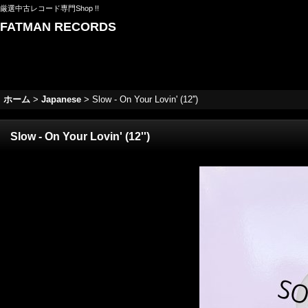
厳選中古レコード専門Shop !!
FATMAN RECORDS
ホーム
>
Japanese
>
Slow - On Your Lovin' (12'')
Slow - On Your Lovin' (12'')