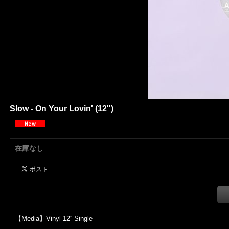
Slow - On Your Lovin' (12'')
在庫なし
【Media】Vinyl 12'' Single