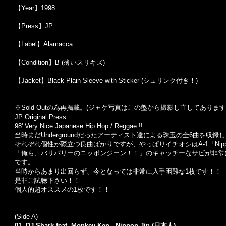
【Year】1998
【Press】JP
【Label】Alamacca
【Condition】B (薄いスリキズ)
【Jacket】Black Plain Sleeve with Sticker (シュリンク付き！)
※Sold Out
の為再掲載。
(
ジャケ写真はこの盤から撮影し直してあります
JP Original Press.
98' Very Nice Japanese Hip Hop / Reggae !!
当時まだUndergroundだったアーティスト達による珠玉の全6曲を収録
それぞれ個性が際立つ良曲ばかりですが、やっぱりイチオシはA-1「Nippon
「俺ら、バリバリーのニッポンジーン！！」のキャッチーなサビが非常
です。
当時からあまり出回らず、今となっては非常に入手困難な1枚です！！
是非ご試聴下さい！！
個人的超オススメの1枚です！！
(Side A)
01. DJ Shark feat. Monkey-Ken - Nippon-Jin (日本人)