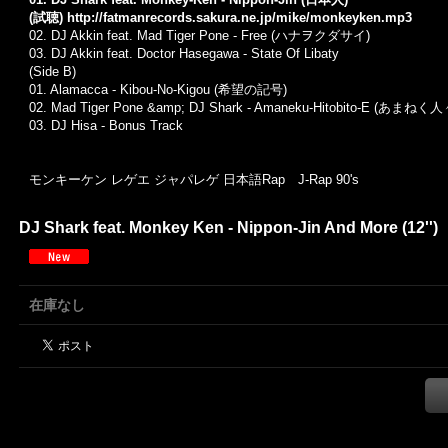
(試聴)
http://fatmanrecords.sakura.ne.jp/mike/monkeyken.mp3
02. DJ Akkin feat. Mad Tiger Pone - Free (ハナヲクダサイ)
03. DJ Akkin feat. Doctor Hasegawa - State Of Libaty
(Side B)
01. Alamacca - Kibou-No-Kigou (希望の記号)
02. Mad Tiger Pone &amp; DJ Shark - Amaneku-Hitobito-E (あまねく
03. DJ Hisa - Bonus Track
モンキーケン レゲエ ジャパレゲ 日本語Rap J-Rap 90's
DJ Shark feat. Monkey Ken - Nippon-Jin And More (12'')
在庫なし