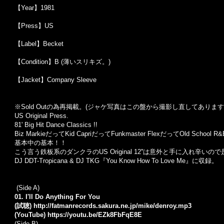
【Year】1981
【Press】US
【Label】Becket
【Condition】B (薄いスリキズ。)
【Jacket】Company Sleeve
※Sold Out
の為再掲載。
(
ジャケ写真はこの盤から撮影し直してあります
US Original Press.
81' Big Hit Dance Classics !!
Biz MarkieだってKid CapriだってFunkmaster FlexだってOld Scho
基本中の基本！！
こう言う鉄板系のダンクラのUS Original 12''は意外と手に入れ辛い
DJ DDT-Tropicana & DJ TKG『You Know How To Love Me』に収録。
(Side A)
01. I'll Do Anything For You
(試聴)
http://fatmanrecords.sakura.ne.jp/mike/denroy.mp3
(YouTube)
https://youtu.be/EZk8FbFqE8E
(Side B)