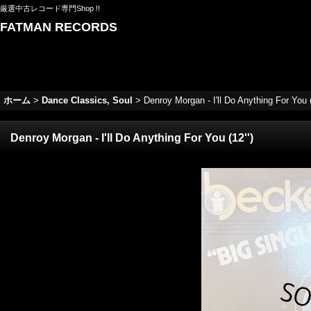
厳選中古レコード専門Shop !!
FATMAN RECORDS
ホーム
>
Dance Classics, Soul
>
Denroy Morgan - I'll Do Anything For You (
Denroy Morgan - I'll Do Anything For You (12'')