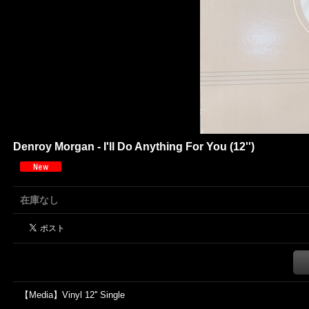
Denroy Morgan - I'll Do Anything For You (12'')
在庫なし
【Media】Vinyl 12'' Single