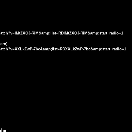
watch?v=lMtZXQJ-RiM&amp;list=RDlMtZXQJ-RiM&amp;start_radio=1
ern)
/watch?v=XXLkZwP-7bc&amp;list=RDXXLkZwP-7bc&amp;start_radio=1
み