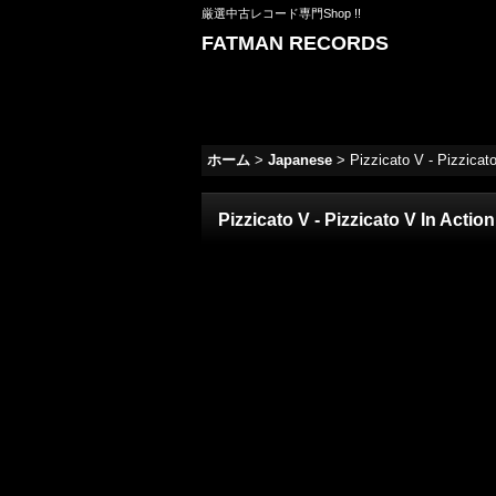
厳選中古レコード専門Shop !!
FATMAN RECORDS
ホーム
>
Japanese
>
Pizzicato V - Pizzic
Pizzicato V - Pizzicato V In Ac