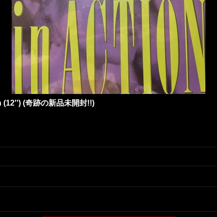
ction (12'') (奇跡の新品未開封!!)