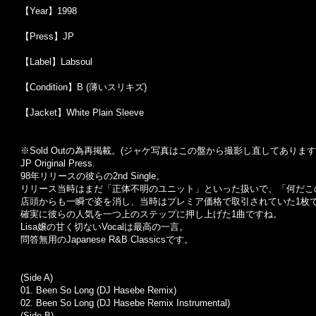
【Year】1998
【Press】JP
【Label】Labsoul
【Condition】B (薄いスリキズ)
【Jacket】White Plain Sleeve
※Sold Outの為再掲載。(ジャケ写真はこの盤から撮影し直してあります
JP Original Press.
98年リリースの彼らの2nd Single。
リリース当時はまだ「正体不明のユニット」といった扱いで、「何だこ
店頭からも一瞬で姿を消し、当時はプレミア価格で取引されていた1枚
確実に彼らの人気を一つ上のステップに押し上げた1曲ですね。
Lisa嬢の甘く切ないVocalは最高の一言。
問答無用のJapanese R&B Classicsです。
(Side A)
01.
Been So Long (DJ Hasebe Remix)
02.
Been So Long (DJ Hasebe Remix Instrumental)
(Side B)