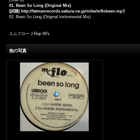
01. Been So Long (Original Mix)
(試聴)
http://fatmanrecords.sakura.ne.jp/mike/mflobeen.mp3
02.
Been So Long (Original Instrumental Mix)
エムフロー J-Rap 90's
他の写真