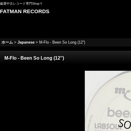
厳選中古レコード専門Shop !!
FATMAN RECORDS
ホーム
>
Japanese
>
M-Flo - Been So Long (12'')
M-Flo - Been So Long (12'')