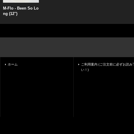
M-Flo - Been So Lo
ng (12'')
ホーム
ご利用案内 (ご注文前に必ずお読み
い！)