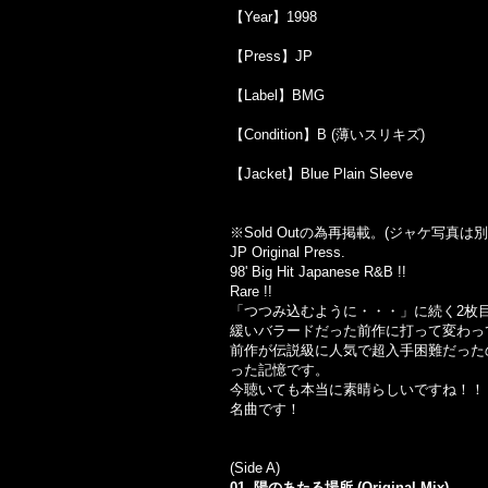
【Year】1998
【Press】JP
【Label】BMG
【Condition】B (薄いスリキズ)
【Jacket】Blue Plain Sleeve
※Sold Outの為再掲載。(ジャケ写真
JP Original Press.
98' Big Hit Japanese R&B !!
Rare !!
「つつみ込むように・・・」に続く2枚
緩いバラードだった前作に打って変わっ
前作が伝説級に人気で超入手困難だった
った記憶です。
今聴いても本当に素晴らしいですね！！
名曲です！
(Side A)
01. 陽のあたる場所 (Original Mix)