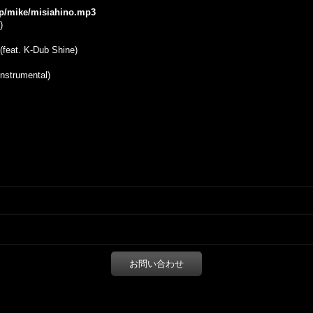
.jp/mike/misiahino.mp3
)
at. K-Dub Shine)
trumental)
お問い合わせ