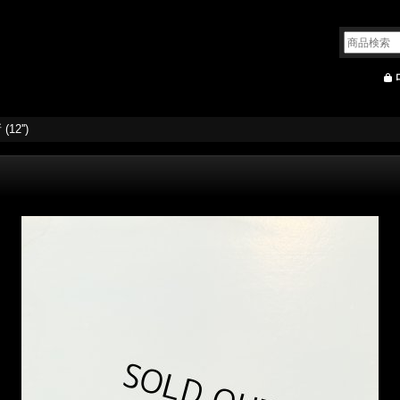
12'')