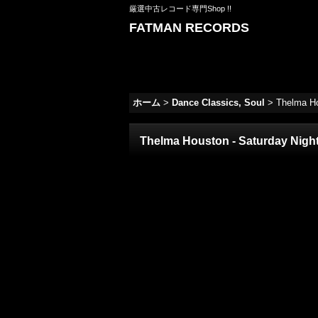
厳選中古レコード専門Shop !!
FATMAN RECORDS
ホーム
>
Dance Classics, Soul
>
Thelma H
Thelma Houston - Saturday Nig