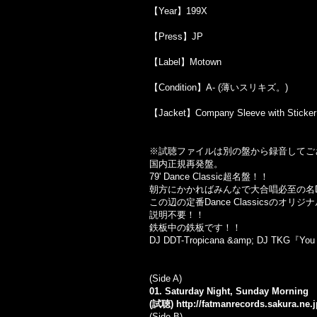
【Year】199X
【Press】JP
【Label】Motown
【Condition】A- (薄いスリキズ。)
【Jacket】Company Sleeve with Sticker
※試聴ファイルは別の盤から録音してご
国内正規再発盤。
79' Dance Classic超名盤！！
朝方にかかればみんなで大合唱必至の名Dance
この辺の定番Dance Classicsの
説明不要！！
鉄板中の鉄板です！！
DJ DDT-Tropicana &amp; DJ TKG『Y
(Side A)
01. Saturday Night, Sunday Morning
(試聴)
http://fatmanrecords.sakura.ne
(Side B)