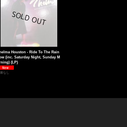
helma Houston - Ride To The Rain
ow (inc. Saturday Night, Sunday M
rning) (LP)
庫なし