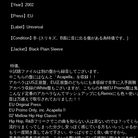
【Year】2002
【Press】EU
【Label】Universal
【Condition】B- (スリキズ。B面に音に出る傷がある為特価です。)
【Jacket】Black Plain Sleeve
特価。
※試聴ファイルは別の盤から録音してございます。
※こちらの盤にはなんと「Acapella」を収録！！
アカペラはUS正規盤、EU正規盤のどちらにも未収録で非常に入手困難
アカペラ収録のWhite盤もございますが、こちらの本物EU Promo盤は
こんなド定番のアカペラなんてマッシュアップにもRemixにも色々使
昔は万越えで取引されておりました！！
EU Original Press.
EU Promo Only, inc. Acapella !!
02' Mellow Hip Hop Classic !!
Hip Hop, R&Bフリークでこの曲を知らない人は居ないのでは？って
流行りまくってしまった分少し安っぽく感じている方もいらっしゃるか
もう一度聞き直してみて下さい。やっぱりすごく良い曲ですから。
基本中の基本ですので、こういう盤は持っていて絶対に損はありません