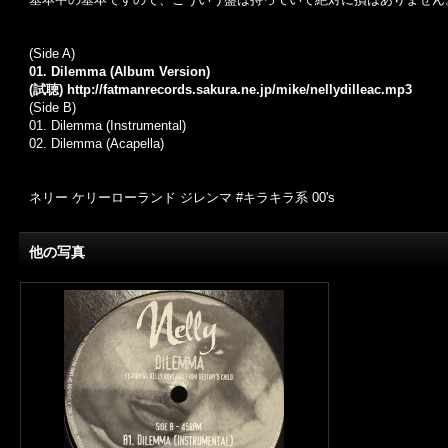
(Side A)
01. Dilemma (Album Version)
(試聴)
http://fatmanrecords.sakura.ne.jp/mike/nellydilleac.mp3
(Side B)
01. Dilemma (Instrumental)
02. Dilemma (Acapella)
ネリー ケリーローランド ジレンマ #キラキラ系 00's
他の写真